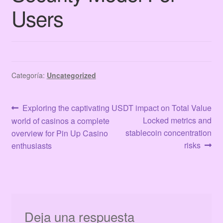
Terms & Conditions
Users
Tienda
Categoría:
Uncategorized
Navegación
Anterior:
Siguiente:
Exploring the captivating
USDT impact on Total Value
Locked metrics and
world of casinos a complete
de
stablecoin concentration
overview for Pin Up Casino
entradas
risks
enthusiasts
Deja una respuesta