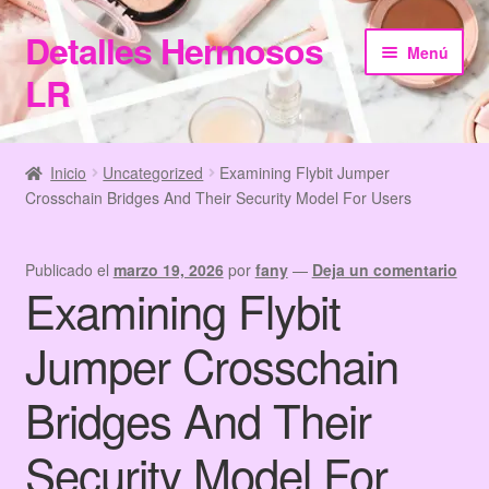
Detalles Hermosos
Ir
Ir
Menú
a
al
LR
la
contenido
navegación
Inicio
Inicio
Uncategorized
Examining Flybit Jumper
Crosschain Bridges And Their Security Model For Users
Categories
Checkout
Publicado el
marzo 19, 2026
por
fany
—
Deja un comentario
Examining Flybit
Home
Jumper Crosschain
Información de Compra
Bridges And Their
My Account
Security Model For