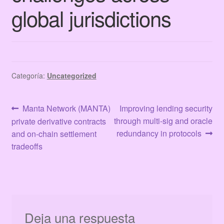
Terms & Conditions
global jurisdictions
Tienda
Categoría:
Uncategorized
Navegación
Anterior:
Siguiente:
Manta Network (MANTA)
Improving lending security
through multi-sig and oracle
private derivative contracts
de
redundancy in protocols
and on-chain settlement
entradas
tradeoffs
Deja una respuesta