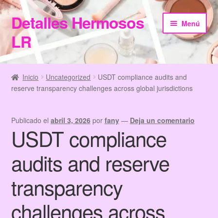
Detalles Hermosos
Ir
Ir
Menú
a
al
LR
la
contenido
navegación
Inicio
Inicio
Uncategorized
USDT compliance audits and
reserve transparency challenges across global jurisdictions
Categories
Checkout
Publicado el
abril 3, 2026
por
fany
—
Deja un comentario
USDT compliance
Home
audits and reserve
Información de Compra
transparency
My Account
challenges across