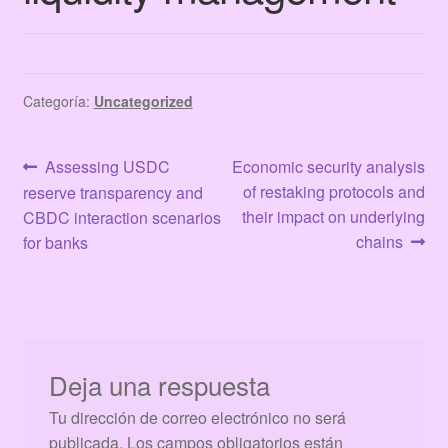
Terms & Conditions
Tienda
Categoría:
Uncategorized
Navegación
Anterior:
Siguiente:
Assessing USDC
Economic security analysis
of restaking protocols and
reserve transparency and
de
their impact on underlying
CBDC interaction scenarios
entradas
chains
for banks
Deja una respuesta
Tu dirección de correo electrónico no será
publicada.
Los campos obligatorios están