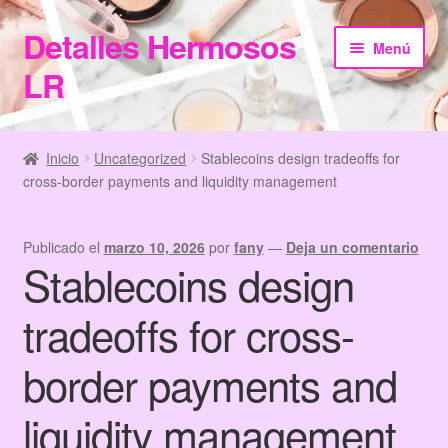
Detalles Hermosos
Ir
Ir
Menú
a
al
LR
la
contenido
navegación
Inicio
Inicio
Uncategorized
Stablecoins design tradeoffs for
cross-border payments and liquidity management
Categories
Checkout
Publicado el
marzo 10, 2026
por
fany
—
Deja un comentario
Stablecoins design
Home
tradeoffs for cross-
Información de Compra
border payments and
My Account
liquidity management