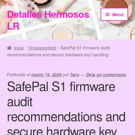
Detalles Hermosos
Ir
Ir
Menú
a
al
LR
la
contenido
navegación
Inicio
Inicio
Uncategorized
SafePal S1 firmware audit
recommendations and secure hardware key handling
Categories
Checkout
Publicado el
marzo 19, 2026
por
fany
—
Deja un comentario
SafePal S1 firmware
Home
audit
Información de Compra
recommendations and
My Account
secure hardware key