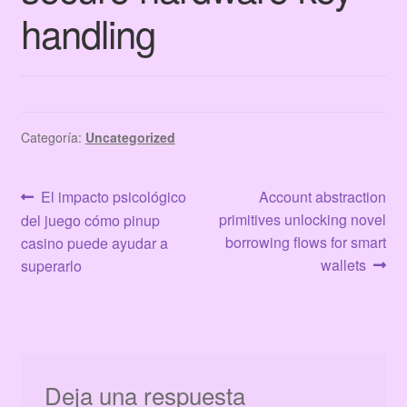
Terms & Conditions
handling
Tienda
Categoría:
Uncategorized
Navegación
Anterior:
Siguiente:
El impacto psicológico
Account abstraction
primitives unlocking novel
del juego cómo pinup
de
borrowing flows for smart
casino puede ayudar a
entradas
wallets
superarlo
Deja una respuesta