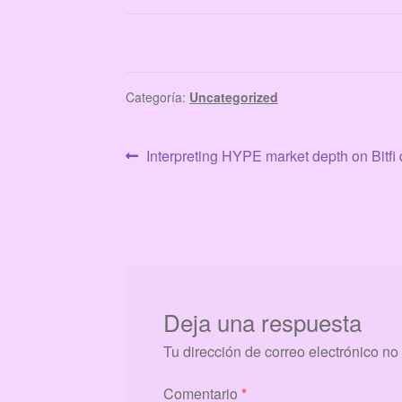
Categoría:
Uncategorized
Navegación
Anterior:
Interpreting HYPE market depth on Bitfi 
de
entradas
Deja una respuesta
Tu dirección de correo electrónico no
Comentario
*