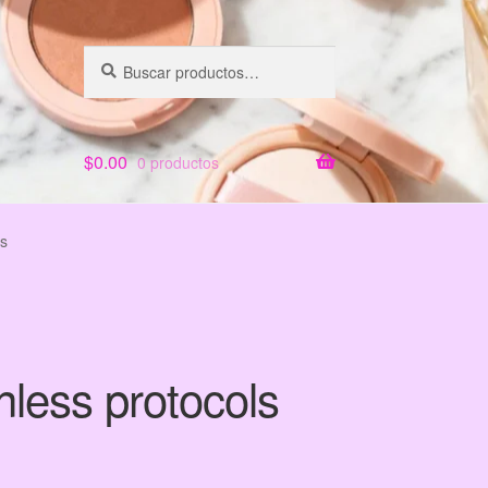
Buscar
Buscar
por:
$
0.00
0 productos
ls
nless protocols