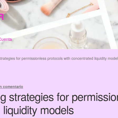
R
Cuenta
n de Compra
My Account
Terms & Conditions
Tienda
trategies for permissionless protocols with concentrated liquidity mode
n comentario
g strategies for permissio
 liquidity models