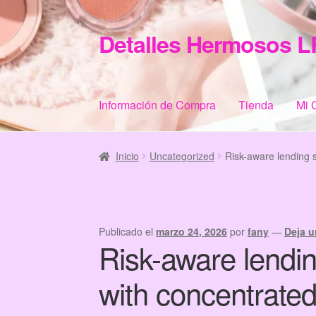
Detalles Hermosos L
Ir
Ir
a
al
la
contenido
navegación
Información de Compra
Tienda
Mi 
Inicio
Categories
Checkout
Home
Informació
Inicio
Uncategorized
Risk-aware lending s
Publicado el
marzo 24, 2026
por
fany
—
Deja u
Risk-aware lendin
with concentrated