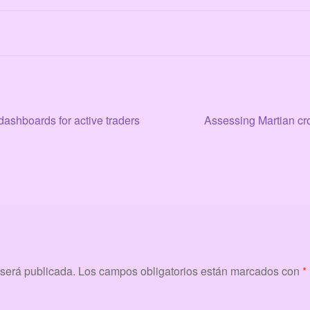
Siguiente:
dashboards for active traders
Assessing Martian cro
 será publicada.
Los campos obligatorios están marcados con
*