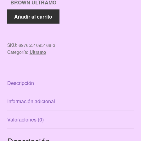
BROWN ULTRAMO
TINTA
Añadir al carrito
PARA
CEJAS
PEEL
OFF
SKU:
6976551095168-3
Categoría:
Ultramo
03
MEDIUM
BROWN
ULTRAMO
Descripción
cantidad
Información adicional
Valoraciones (0)
Descripción