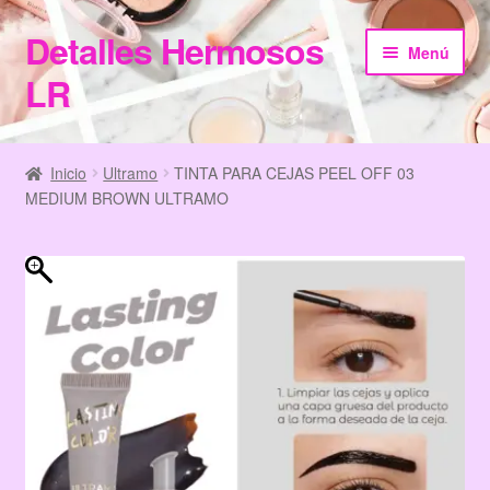
Detalles Hermosos
Ir
Ir
Menú
a
al
LR
la
contenido
navegación
Inicio
Inicio
Ultramo
TINTA PARA CEJAS PEEL OFF 03
MEDIUM BROWN ULTRAMO
Categories
Checkout
Home
Información de Compra
My Account