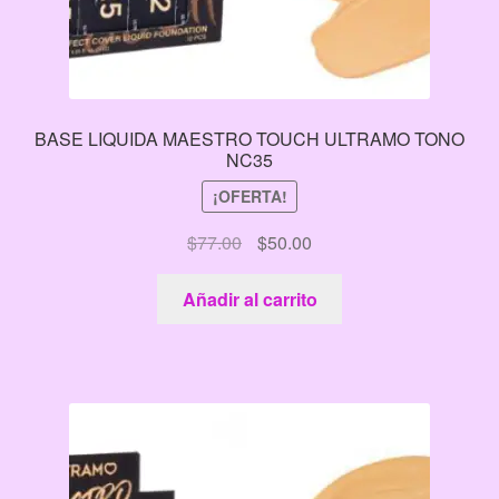
BASE LIQUIDA MAESTRO TOUCH ULTRAMO TONO
NC35
¡OFERTA!
El
El
$
77.00
$
50.00
precio
precio
original
actual
Añadir al carrito
era:
es:
$77.00.
$50.00.