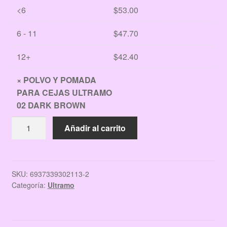
<6
$
53.00
6 - 11
$
47.70
12+
$
42.40
×
POLVO Y POMADA
PARA CEJAS ULTRAMO
02 DARK BROWN
POLVO
Añadir al carrito
Y
POMADA
PARA
CEJAS
SKU:
6937339302113-2
Categoría:
Ultramo
ULTRAMO
02
DARK
BROWN