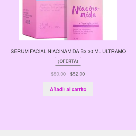
SERUM FACIAL NIACINAMIDA B3 30 ML ULTRAMO
¡OFERTA!
El
El
$
80.00
$
52.00
precio
precio
original
actual
Añadir al carrito
era:
es:
$80.00.
$52.00.