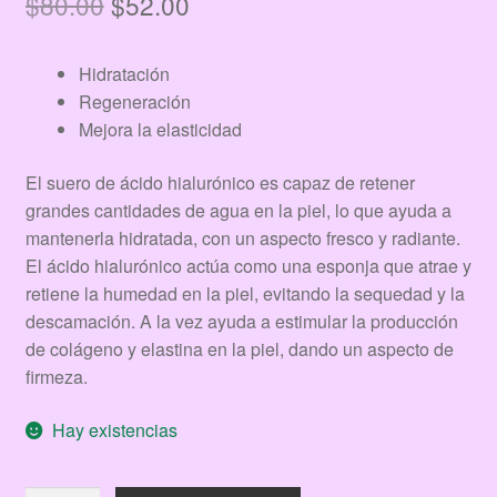
El
El
$
80.00
$
52.00
precio
precio
Hidratación
original
actual
Regeneración
era:
es:
Mejora la elasticidad
$80.00.
$52.00.
El suero de ácido hialurónico es capaz de retener
grandes cantidades de agua en la piel, lo que ayuda a
mantenerla hidratada, con un aspecto fresco y radiante.
El ácido hialurónico actúa como una esponja que atrae y
retiene la humedad en la piel, evitando la sequedad y la
descamación. A la vez ayuda a estimular la producción
de colágeno y elastina en la piel, dando un aspecto de
firmeza.
Hay existencias