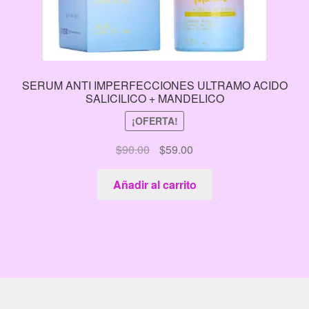
SERUM ANTI IMPERFECCIONES ULTRAMO ACIDO
SALICILICO + MANDELICO
¡OFERTA!
El
El
$
90.00
$
59.00
precio
precio
original
actual
Añadir al carrito
era:
es:
$90.00.
$59.00.