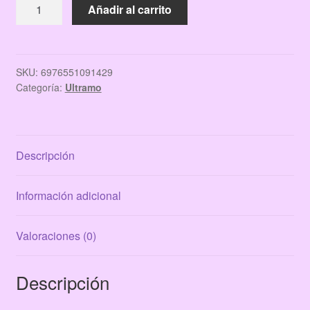
SERUM
Añadir al carrito
FACIAL
ACIDO
HIALURONICO
30
SKU:
6976551091429
Categoría:
Ultramo
ML
ULTRAMO
cantidad
Descripción
Información adicional
Valoraciones (0)
Descripción