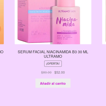
MO
SERUM FACIAL NIACINAMIDA B3 30 ML
ULTRAMO
¡OFERTA!
El
El
$
80.00
$
52.00
precio
precio
original
actual
Añadir al carrito
era:
es:
$80.00.
$52.00.