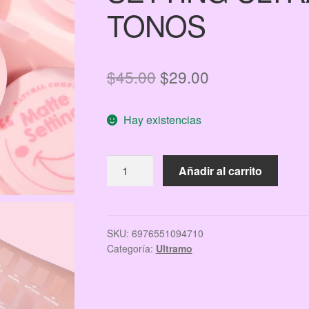
TONOS
El
El
$
45.00
$
29.00
precio
precio
Hay existencias
original
actual
era:
es:
POLVO
Añadir al carrito
$45.00.
$29.00.
COMPACTO
MATTE
SETTING
ULTRAMO
SKU:
6976551094710
Categoría:
Ultramo
VARIOS
TONOS
cantidad