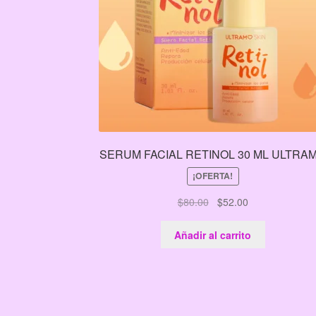
SERUM FACIAL RETINOL 30 ML ULTRA
¡OFERTA!
El
El
$
80.00
$
52.00
precio
precio
original
actual
Añadir al carrito
era:
es:
$80.00.
$52.00.