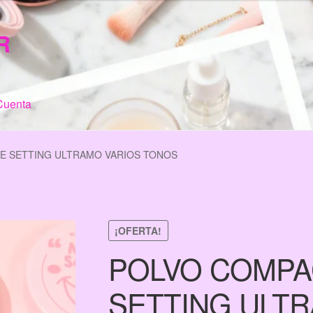
R
Cuenta
n de Compra
My Account
Terms & Conditions
Tienda
E SETTING ULTRAMO VARIOS TONOS
¡OFERTA!
POLVO COMPA
SETTING ULT