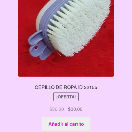
CEPILLO DE ROPA ID 22155
¡OFERTA!
El
El
$
36.00
$
30.00
precio
precio
original
actual
Añadir al carrito
era:
es: