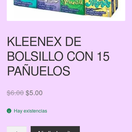
Terms & Conditions
Tienda
KLEENEX DE
BOLSILLO CON 15
PAÑUELOS
El
El
$
6.00
$
5.00
precio
precio
Hay existencias
original
actual
era:
es:
KLEENEX