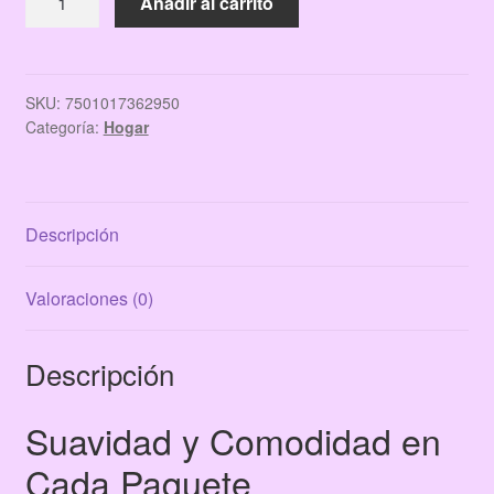
Añadir al carrito
$6.00.
$5.00.
DE
BOLSILLO
CON
15
SKU:
7501017362950
Categoría:
Hogar
PAÑUELOS
cantidad
Descripción
Valoraciones (0)
Descripción
Suavidad y Comodidad en
Cada Paquete