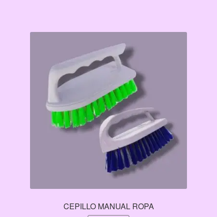
$36.00.
$30.00.
CEPILLO MANUAL ROPA