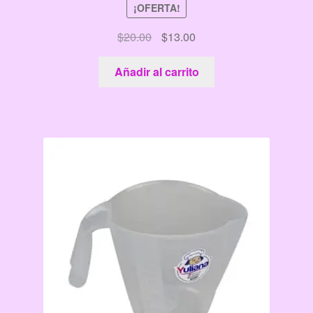
¡OFERTA!
El
El
$
20.00
$
13.00
precio
precio
original
actual
Añadir al carrito
era:
es:
$20.00.
$13.00.