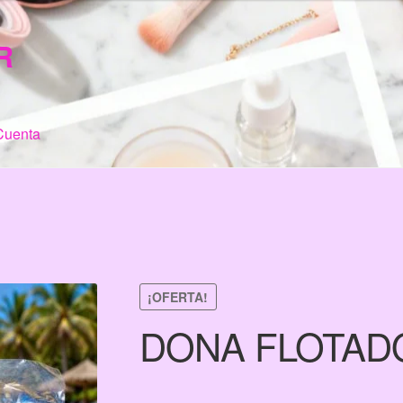
R
Cuenta
n de Compra
My Account
Terms & Conditions
Tienda
¡OFERTA!
DONA FLOTAD