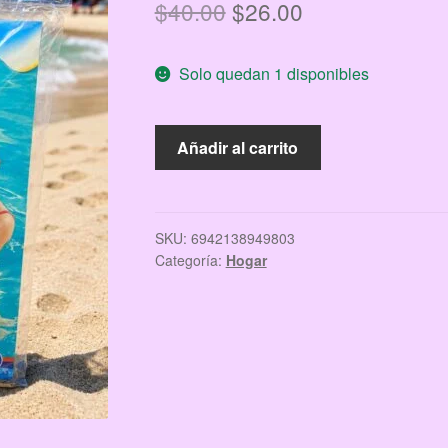
El
El
$
40.00
$
26.00
precio
precio
Solo quedan 1 disponibles
original
actual
era:
es:
DONA
Añadir al carrito
$40.00.
$26.00.
FLOTADOR
cantidad
SKU:
6942138949803
Categoría:
Hogar