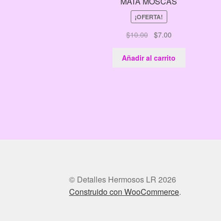
MATA MOSCAS
¡OFERTA!
El
El
$
10.00
$
7.00
precio
precio
original
actual
Añadir al carrito
era:
es:
$10.00.
$7.00.
© Detalles Hermosos LR 2026
Construido con WooCommerce
.