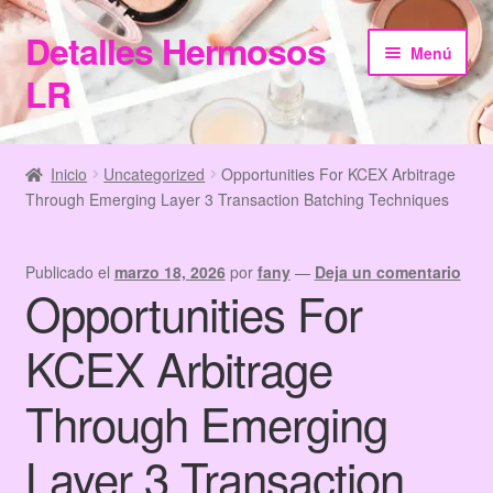
Detalles Hermosos
Ir
Ir
Menú
a
al
LR
la
contenido
navegación
Inicio
Inicio
Uncategorized
Opportunities For KCEX Arbitrage
Through Emerging Layer 3 Transaction Batching Techniques
Categories
Checkout
Publicado el
marzo 18, 2026
por
fany
—
Deja un comentario
Opportunities For
Home
KCEX Arbitrage
Información de Compra
Through Emerging
My Account
Layer 3 Transaction