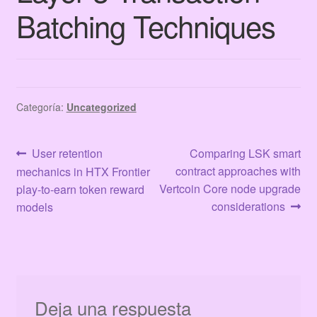
Terms & Conditions
Batching Techniques
Tienda
Categoría:
Uncategorized
Navegación
Anterior:
Siguiente:
User retention
Comparing LSK smart
contract approaches with
mechanics in HTX Frontier
de
Vertcoin Core node upgrade
play-to-earn token reward
entradas
considerations
models
Deja una respuesta