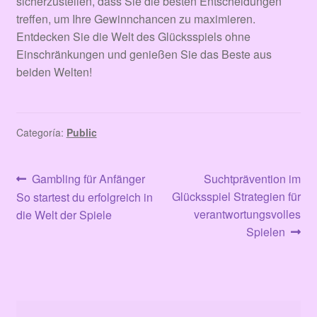
sicherzustellen, dass Sie die besten Entscheidungen
treffen, um Ihre Gewinnchancen zu maximieren.
Entdecken Sie die Welt des Glücksspiels ohne
Einschränkungen und genießen Sie das Beste aus
beiden Welten!
Categoría:
Public
Navegación
Anterior:
Siguiente:
Gambling für Anfänger
Suchtprävention im
Glücksspiel Strategien für
So startest du erfolgreich in
de
verantwortungsvolles
die Welt der Spiele
entradas
Spielen