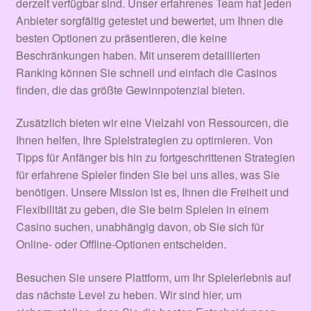
derzeit verfügbar sind. Unser erfahrenes Team hat jeden
Anbieter sorgfältig getestet und bewertet, um Ihnen die
besten Optionen zu präsentieren, die keine
Beschränkungen haben. Mit unserem detaillierten
Ranking können Sie schnell und einfach die Casinos
finden, die das größte Gewinnpotenzial bieten.
Zusätzlich bieten wir eine Vielzahl von Ressourcen, die
Ihnen helfen, Ihre Spielstrategien zu optimieren. Von
Tipps für Anfänger bis hin zu fortgeschrittenen Strategien
für erfahrene Spieler finden Sie bei uns alles, was Sie
benötigen. Unsere Mission ist es, Ihnen die Freiheit und
Flexibilität zu geben, die Sie beim Spielen in einem
Casino suchen, unabhängig davon, ob Sie sich für
Online- oder Offline-Optionen entscheiden.
Besuchen Sie unsere Plattform, um Ihr Spielerlebnis auf
das nächste Level zu heben. Wir sind hier, um