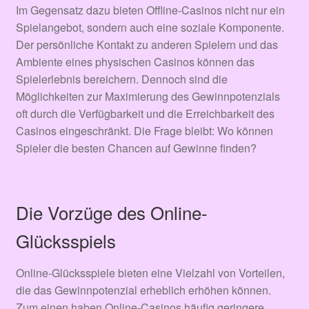
Im Gegensatz dazu bieten Offline-Casinos nicht nur ein
Spielangebot, sondern auch eine soziale Komponente.
Der persönliche Kontakt zu anderen Spielern und das
Ambiente eines physischen Casinos können das
Spielerlebnis bereichern. Dennoch sind die
Möglichkeiten zur Maximierung des Gewinnpotenzials
oft durch die Verfügbarkeit und die Erreichbarkeit des
Casinos eingeschränkt. Die Frage bleibt: Wo können
Spieler die besten Chancen auf Gewinne finden?
Die Vorzüge des Online-
Glücksspiels
Online-Glücksspiele bieten eine Vielzahl von Vorteilen,
die das Gewinnpotenzial erheblich erhöhen können.
Zum einen haben Online-Casinos häufig geringere