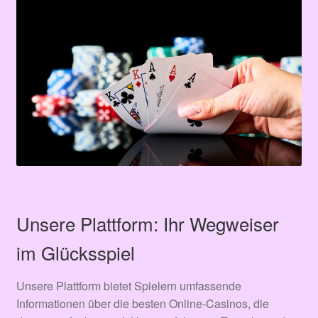
Unsere Plattform: Ihr Wegweiser
im Glücksspiel
Unsere Plattform bietet Spielern umfassende
Informationen über die besten Online-Casinos, die