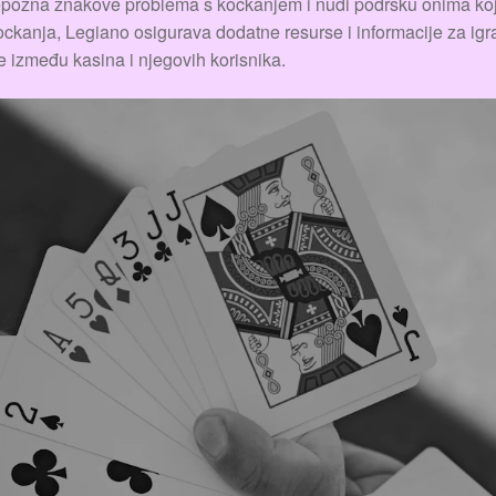
epozna znakove problema s kockanjem i nudi podršku onima koj
ckanja, Legiano osigurava dodatne resurse i informacije za ig
e između kasina i njegovih korisnika.