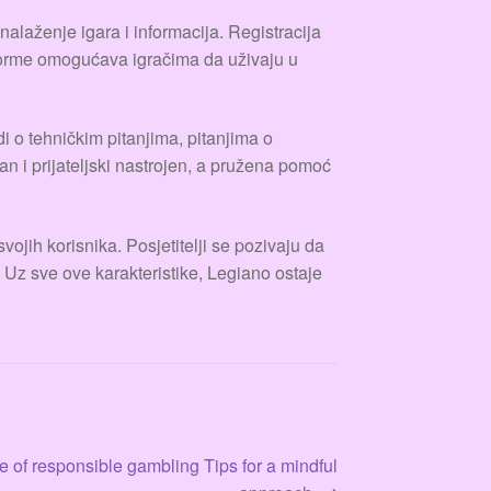
alaženje igara i informacija. Registracija
tforme omogućava igračima da uživaju u
i o tehničkim pitanjima, pitanjima o
an i prijateljski nastrojen, a pružena pomoć
vojih korisnika. Posjetitelji se pozivaju da
 Uz sve ove karakteristike, Legiano ostaje
 of responsible gambling Tips for a mindful