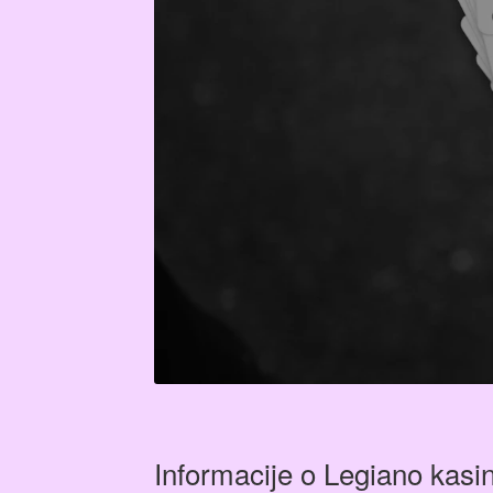
Informacije o Legiano kasi