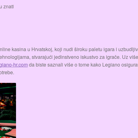
ju znati
nline kasina u Hrvatskoj, koji nudi široku paletu igara i uzbudl
nologijama, stvarajući jedinstveno iskustvo za igrače. Uz više o
egiano-hr.com
da biste saznali više o tome kako Legiano osigura
otrebe.