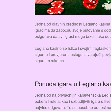
Jedna od glavnih prednosti Legiano kasina 
igračima da započnu svoje putovanje s dod
osigurava da svi igrači mogu brzo i lako do
Legiano kasino se ističe i svojim naglaskom
sigurnu i provjerenu uslugu, stvarajući povj
sigurnim rukama.
Ponuda igara u Legiano ka
Jedna od najprivlačnijih karakteristika Legi
pokera i ruleta, kao i uzbudljivih igara u li
najviše odgovara. To se posebno odnosi na 