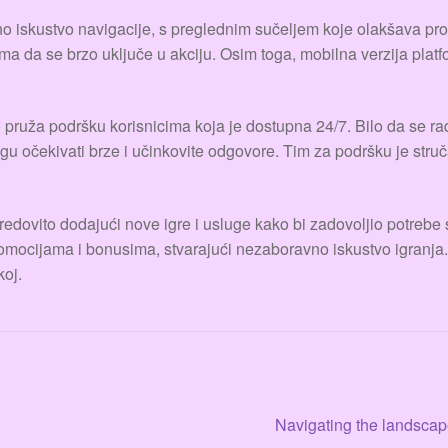
 iskustvo navigacije, s preglednim sučeljem koje olakšava pron
ima da se brzo uključe u akciju. Osim toga, mobilna verzija pla
pruža podršku korisnicima koja je dostupna 24/7. Bilo da se rad
gu očekivati brze i učinkovite odgovore. Tim za podršku je struč
, redovito dodajući nove igre i usluge kako bi zadovoljio potrebe s
omocijama i bonusima, stvarajući nezaboravno iskustvo igranja.
koj.
Siguiente:
Navigating the landscape