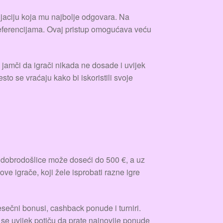
rijaciju koja mu najbolje odgovara. Na
 preferencijama. Ovaj pristup omogućava veću
jamči da igrači nikada ne dosade i uvijek
sto se vraćaju kako bi iskoristili svoje
s dobrodošlice može doseći do 500 €, a uz
ove igrače, koji žele isprobati razne igre
esečni bonusi, cashback ponude i turniri.
 se uvijek potiču da prate najnovije ponude