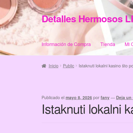
Detalles Hermosos L
Ir
Ir
a
al
la
contenido
navegación
Información de Compra
Tienda
Mi 
Inicio
Categories
Checkout
Home
Informació
Inicio
Public
Istaknuti lokalni kasino što pos
Publicado el
mayo 8, 2026
por
fany
—
Deja un
Istaknuti lokalni k