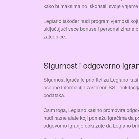
kako bi maksimalno iskoristili svoje vrijem
Legiano također nudi program vjernosti koj
uključujući veće bonuse i personalizirane p
zajednice.
Sigurnost i odgovorno igra
Sigurnost igrača je prioritet za Legiano kasi
osobne informacije zaštićeni. SSL enkripcija
podataka.
Osim toga, Legiano kasino promovira odgovorn
nudi razne alate koji pomažu igračima da p
odgovorno igranje pokazuje da Legiano brin