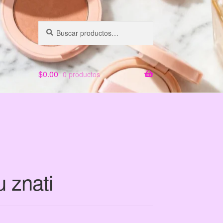
Buscar
Buscar
por:
$
0.00
0 productos
u znati