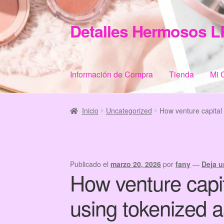
Detalles Hermosos L
Ir
Ir
a
al
la
contenido
navegación
Información de Compra
Tienda
Mi 
Inicio
Categories
Checkout
Home
Informació
Inicio
Uncategorized
How venture capital
Publicado el
marzo 20, 2026
por
fany
—
Deja u
How venture capit
using tokenized 