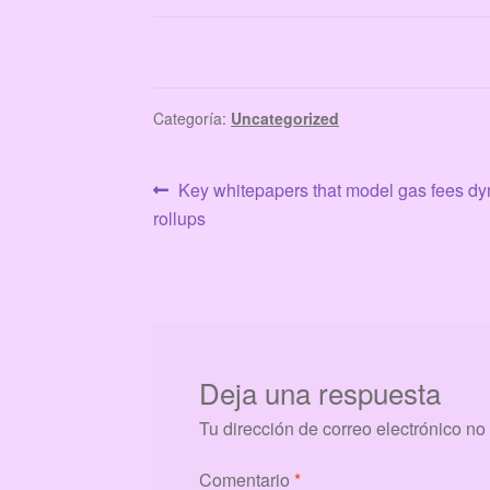
Categoría:
Uncategorized
Navegación
Anterior:
Key whitepapers that model gas fees d
rollups
de
entradas
Deja una respuesta
Tu dirección de correo electrónico no
Comentario
*