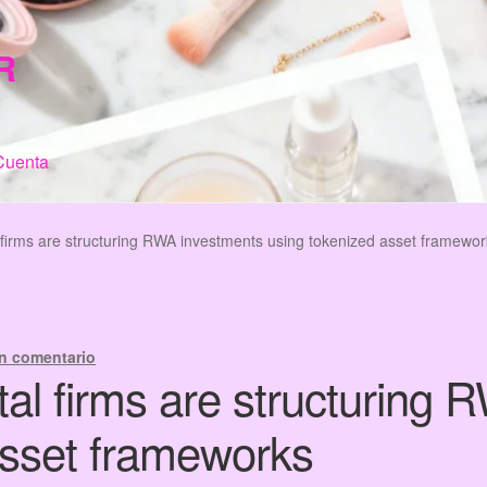
R
Cuenta
n de Compra
My Account
Terms & Conditions
Tienda
 firms are structuring RWA investments using tokenized asset framewor
n comentario
al firms are structuring
asset frameworks