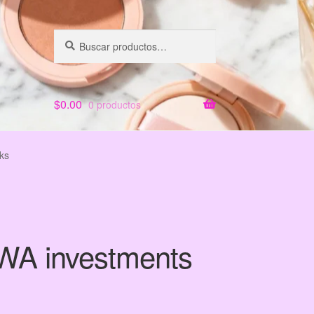
Buscar
Buscar
por:
$
0.00
0 productos
ks
 RWA investments