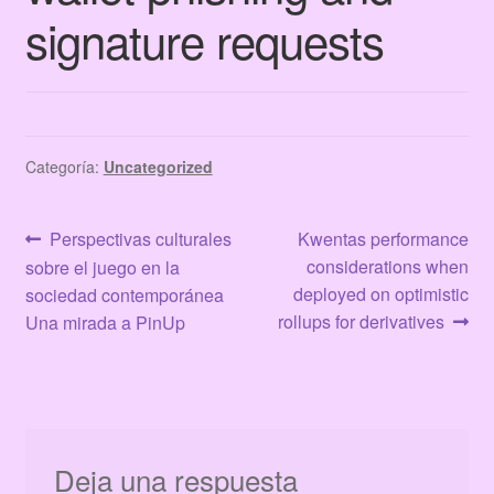
Terms & Conditions
signature requests
Tienda
Categoría:
Uncategorized
Navegación
Anterior:
Siguiente:
Perspectivas culturales
Kwentas performance
considerations when
sobre el juego en la
de
deployed on optimistic
sociedad contemporánea
entradas
rollups for derivatives
Una mirada a PinUp
Deja una respuesta