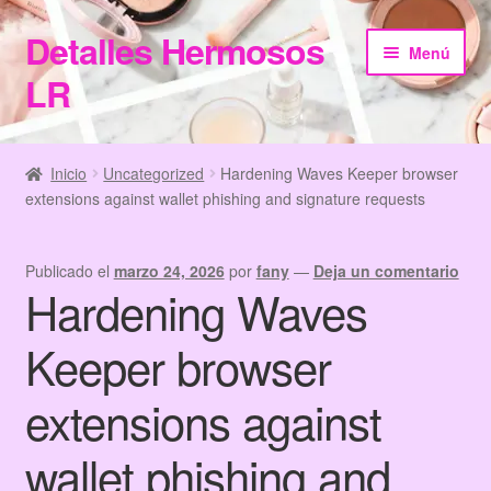
Detalles Hermosos
Ir
Ir
Menú
a
al
LR
la
contenido
navegación
Inicio
Inicio
Uncategorized
Hardening Waves Keeper browser
extensions against wallet phishing and signature requests
Categories
Checkout
Publicado el
marzo 24, 2026
por
fany
—
Deja un comentario
Hardening Waves
Home
Keeper browser
Información de Compra
extensions against
My Account
wallet phishing and