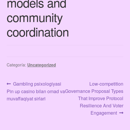
models and
Terms & Conditions
community
Tienda
coordination
Categoría:
Uncategorized
Navegación
Anterior:
Siguiente:
Gambling psixologiyasi
Low-competition
Governance Proposal Types
Pin up casino bilan omad va
de
That Improve Protocol
muvaffaqiyat sirlari
entradas
Resilience And Voter
Engagement