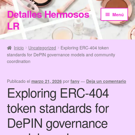
Detalles Hermosos
Ir
Ir
Menú
a
al
LR
la
contenido
navegación
Inicio
Inicio
Uncategorized
Exploring ERC-404 token
standards for DePIN governance models and community
Categories
coordination
Checkout
Publicado el
marzo 21, 2026
por
fany
—
Deja un comentario
Exploring ERC-404
Home
token standards for
Información de Compra
DePIN governance
My Account