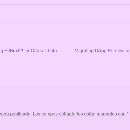
Siguiente:
g BitBox02 for Cross-Chain
Migrating DApp Permission
 será publicada.
Los campos obligatorios están marcados con
*