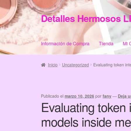
Detalles Hermosos L
Ir
Ir
a
al
la
contenido
navegación
Información de Compra
Tienda
Mi 
Inicio
Categories
Checkout
Home
Informació
Inicio
Uncategorized
Evaluating token int
Publicado el
marzo 10, 2026
por
fany
—
Deja u
Evaluating token 
models inside me