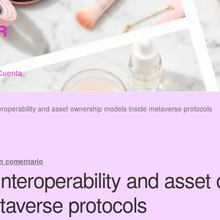
R
Cuenta
n de Compra
My Account
Terms & Conditions
Tienda
eroperability and asset ownership models inside metaverse protocols
n comentario
interoperability and asset
taverse protocols