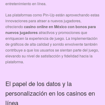
entretenimiento en línea.
Las plataformas como Pin-Up están aprovechando estas
innovaciones para atraer a nuevos jugadores,
ofreciendo
casino online en México con bonos para
nuevos jugadores
atractivos y promociones que
enriquecen la experiencia de juego. La implementación
de gráficos de alta calidad y sonido envolvente también
contribuye a que los usuarios se sientan parte del juego,
elevando su nivel de satisfacción y fidelidad hacia la
plataforma.
El papel de los datos y la
personalización en los casinos en
línea