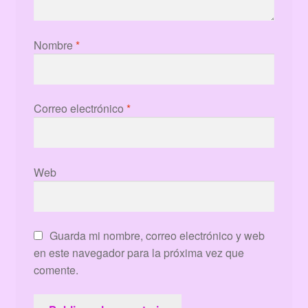
Nombre
*
Correo electrónico
*
Web
Guarda mi nombre, correo electrónico y web
en este navegador para la próxima vez que
comente.