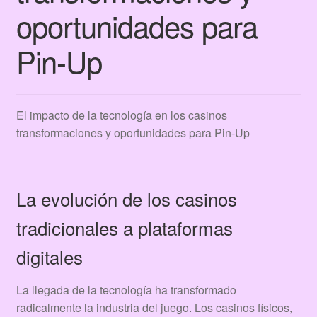
Terms & Conditions
oportunidades para
Tienda
Pin-Up
El impacto de la tecnología en los casinos
transformaciones y oportunidades para Pin-Up
La evolución de los casinos
tradicionales a plataformas
digitales
La llegada de la tecnología ha transformado
radicalmente la industria del juego. Los casinos físicos,