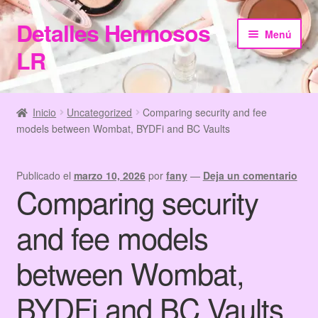
Detalles Hermosos
Ir
Ir
Menú
a
al
LR
la
contenido
navegación
Inicio
Inicio
Uncategorized
Comparing security and fee
models between Wombat, BYDFi and BC Vaults
Categories
Checkout
Publicado el
marzo 10, 2026
por
fany
—
Deja un comentario
Comparing security
Home
and fee models
Información de Compra
between Wombat,
My Account
BYDFi and BC Vaults