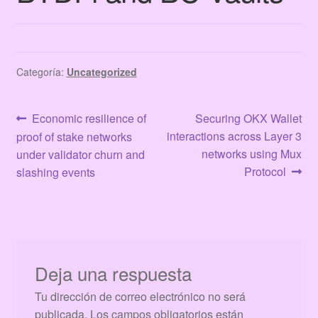
Terms & Conditions
Tienda
Categoría:
Uncategorized
Navegación
Anterior:
Siguiente:
Economic resilience of
Securing OKX Wallet
interactions across Layer 3
proof of stake networks
de
networks using Mux
under validator churn and
entradas
Protocol
slashing events
Deja una respuesta
Tu dirección de correo electrónico no será
publicada.
Los campos obligatorios están