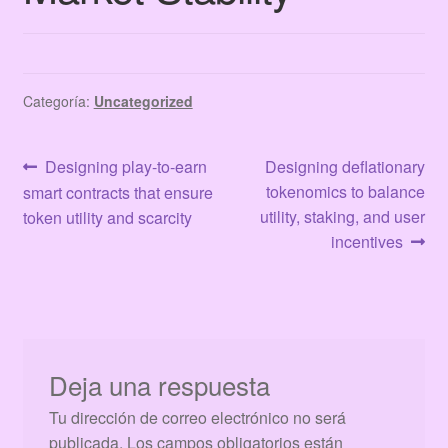
Terms & Conditions
Tienda
Categoría:
Uncategorized
Navegación
Anterior:
Siguiente:
Designing play-to-earn
Designing deflationary
tokenomics to balance
smart contracts that ensure
de
utility, staking, and user
token utility and scarcity
entradas
incentives
Deja una respuesta
Tu dirección de correo electrónico no será
publicada.
Los campos obligatorios están