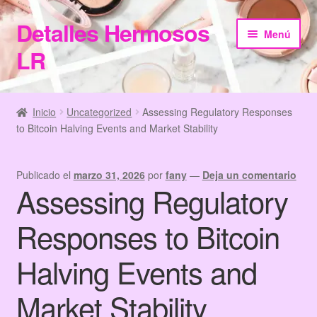
Detalles Hermosos
Ir
Ir
Menú
a
al
LR
la
contenido
navegación
Inicio
Inicio
Uncategorized
Assessing Regulatory Responses
to Bitcoin Halving Events and Market Stability
Categories
Checkout
Publicado el
marzo 31, 2026
por
fany
—
Deja un comentario
Assessing Regulatory
Home
Responses to Bitcoin
Información de Compra
Halving Events and
My Account
Market Stability