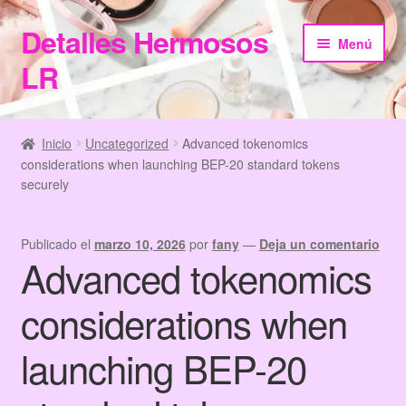
Detalles Hermosos
Ir
Ir
Menú
a
al
LR
la
contenido
navegación
Inicio
Inicio
Uncategorized
Advanced tokenomics
considerations when launching BEP-20 standard tokens
Categories
securely
Checkout
Publicado el
marzo 10, 2026
por
fany
—
Deja un comentario
Advanced tokenomics
Home
considerations when
Información de Compra
launching BEP-20
My Account