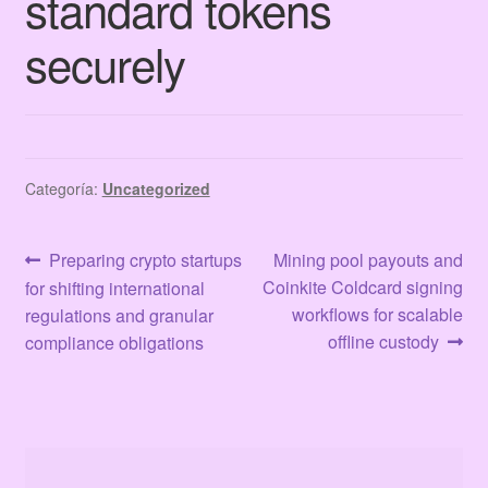
standard tokens
Terms & Conditions
securely
Tienda
Categoría:
Uncategorized
Navegación
Anterior:
Siguiente:
Preparing crypto startups
Mining pool payouts and
Coinkite Coldcard signing
for shifting international
de
workflows for scalable
regulations and granular
entradas
offline custody
compliance obligations