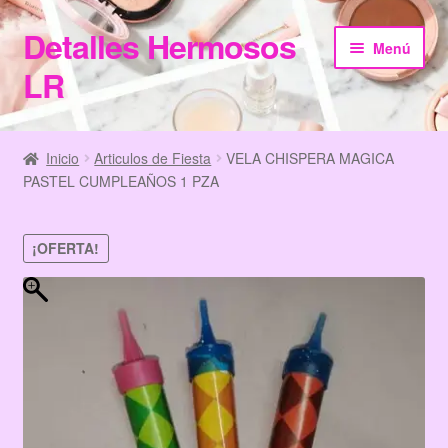
Detalles Hermosos
Ir
Ir
Menú
a
al
LR
la
contenido
navegación
Inicio
Inicio
Articulos de Fiesta
VELA CHISPERA MAGICA
PASTEL CUMPLEAÑOS 1 PZA
Categories
Checkout
¡OFERTA!
Home
Información de Compra
My Account