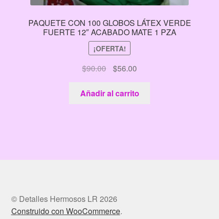
PAQUETE CON 100 GLOBOS LÁTEX VERDE
FUERTE 12″ ACABADO MATE 1 PZA
¡OFERTA!
El
El
$
90.00
$
56.00
precio
precio
original
actual
Añadir al carrito
era:
es:
$90.00.
$56.00.
© Detalles Hermosos LR 2026
Construido con WooCommerce
.