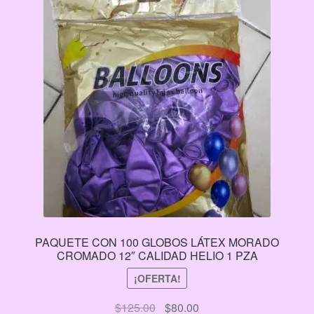
PAQUETE CON 100 GLOBOS LÁTEX MORADO
CROMADO 12″ CALIDAD HELIO 1 PZA
¡OFERTA!
El
El
$
125.00
$
80.00