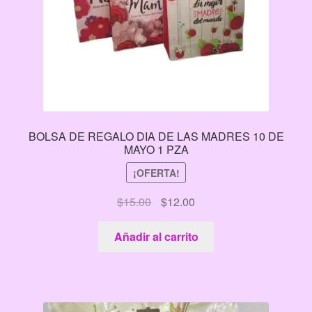
BOLSA DE REGALO DIA DE LAS MADRES 10 DE
MAYO 1 PZA
¡OFERTA!
El
El
$
15.00
$
12.00
precio
precio
original
actual
Añadir al carrito
era:
es:
$15.00.
$12.00.