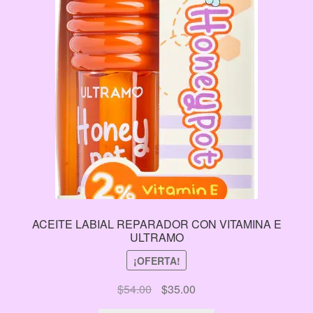
ACEITE LABIAL REPARADOR CON VITAMINA E
ULTRAMO
¡OFERTA!
El
El
$
54.00
$
35.00
precio
precio