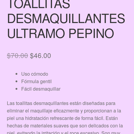
TOALLITAS
DESMAQUILLANTES
ULTRAMO PEPINO
El
El
$
70.00
$
46.00
precio
precio
Uso cómodo
original
actual
Fórmula gentil
era:
es:
Fácil desmaquillar
$70.00.
$46.00.
Las toallitas desmaquillantes están diseñadas para
eliminar el maquillaje eficazmente y proporcionan a la
piel una hidratación refrescante de forma fácil. Están
hechas de materiales suaves que son delicados con la
piel, evitando la irritación y el roce excesivo. Son muy