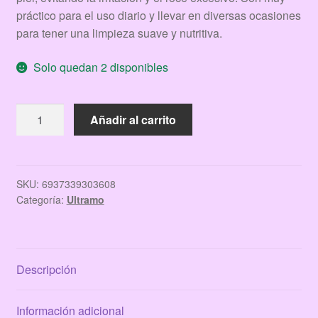
práctico para el uso diario y llevar en diversas ocasiones
para tener una limpieza suave y nutritiva.
Solo quedan 2 disponibles
TOALLITAS
Añadir al carrito
DESMAQUILLANTES
ULTRAMO
PEPINO
cantidad
SKU:
6937339303608
Categoría:
Ultramo
Descripción
Información adicional