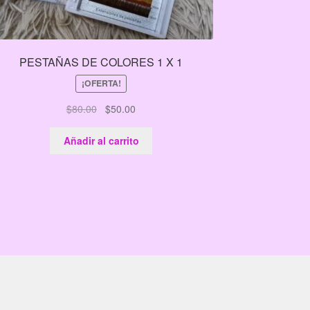
PESTAÑAS DE COLORES 1 X 1
¡OFERTA!
El
El
$
80.00
$
50.00
precio
precio
original
actual
Añadir al carrito
era:
es:
$80.00.
$50.00.