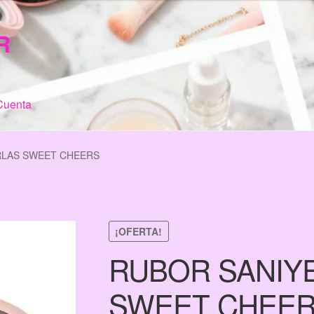
R
Cuenta
n de Compra
My Account
Terms & Conditions
Tienda
RLAS SWEET CHEERS
¡OFERTA!
RUBOR SANIY
SWEET CHEE