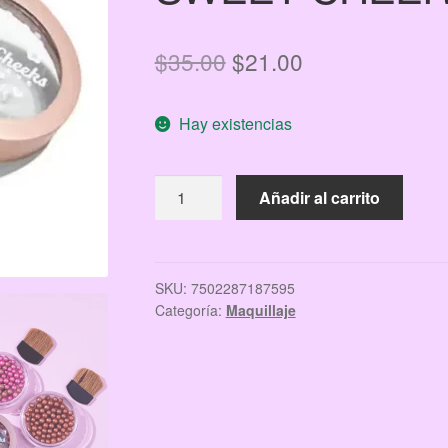
El
El
$
35.00
$
21.00
precio
precio
Hay existencias
original
actual
era:
es:
RUBOR
Añadir al carrito
$35.00.
$21.00.
SANIYE
EN
PERLAS
SWEET
SKU:
7502287187595
Categoría:
Maquillaje
CHEERS
cantidad