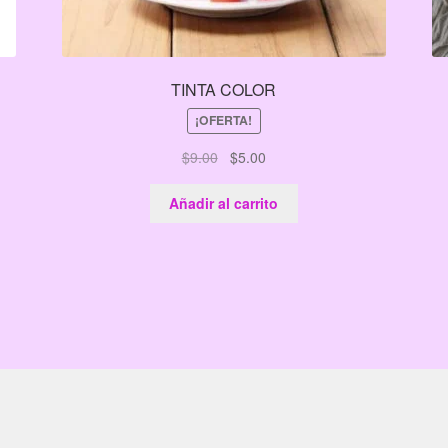
TINTA COLOR
¡OFERTA!
El
El
$
9.00
$
5.00
precio
precio
original
actual
Añadir al carrito
era:
es:
$9.00.
$5.00.