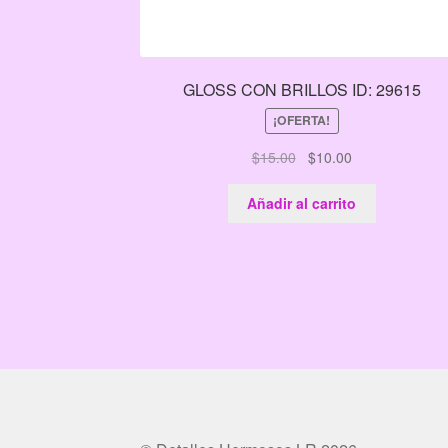
GLOSS CON BRILLOS ID: 29615
¡OFERTA!
El
El
$
15.00
$
10.00
precio
precio
original
actual
Añadir al carrito
era:
es:
$15.00.
$10.00.