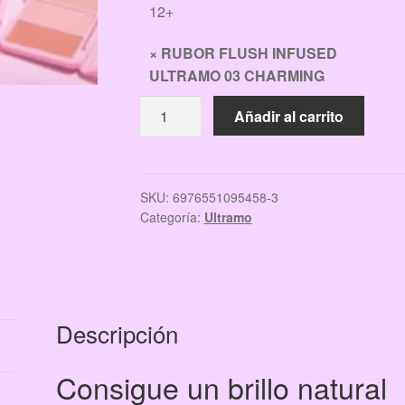
12+
×
RUBOR FLUSH INFUSED
ULTRAMO 03 CHARMING
RUBOR
Añadir al carrito
FLUSH
INFUSED
ULTRAMO
03
SKU:
6976551095458-3
Categoría:
Ultramo
CHARMING
cantidad
Descripción
Consigue un brillo natural