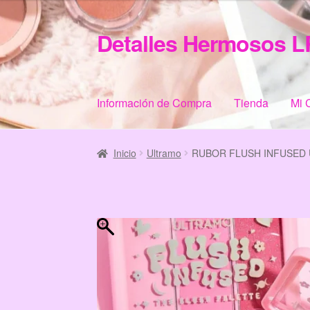
Detalles Hermosos L
Ir
Ir
a
al
la
contenido
navegación
Información de Compra
Tienda
Mi 
Inicio
Categories
Checkout
Home
Informació
Inicio
Ultramo
RUBOR FLUSH INFUSED