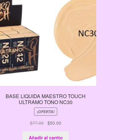
BASE LIQUIDA MAESTRO TOUCH
ULTRAMO TONO NC30
¡OFERTA!
El
El
$
77.00
$
50.00
precio
precio
original
actual
Añadir al carrito