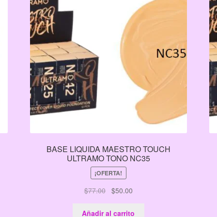
BASE LIQUIDA MAESTRO TOUCH
ULTRAMO TONO NC35
¡OFERTA!
El
El
$
77.00
$
50.00
precio
precio
original
actual
Añadir al carrito