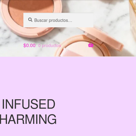
Buscar
Buscar
por:
$
0.00
0 productos
 INFUSED
CHARMING