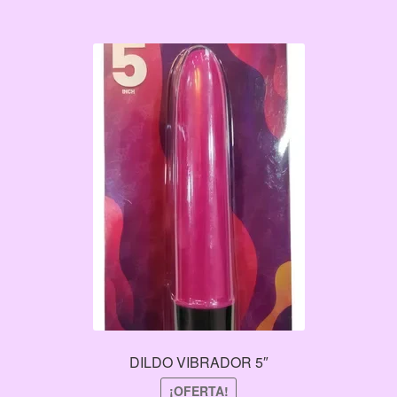
$262.00.
$200.00.
DILDO VIBRADOR 5″
¡OFERTA!