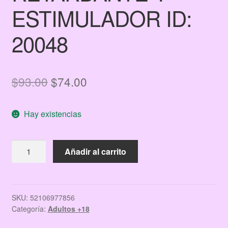
ESTIMULADOR ID:
20048
El
El
$
93.00
$
74.00
precio
precio
Hay existencias
original
actual
era:
es:
RETARDANTE
Añadir al carrito
$93.00.
$74.00.
Y
ESTIMULADOR
ID:
20048
SKU:
52106977856
Categoría:
Adultos +18
cantidad