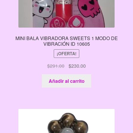
MINI BALA VIBRADORA SWEETS 1 MODO DE
VIBRACIÓN ID 10605
¡OFERTA!
El
El
$
291.00
$
230.00
precio
precio
original
actual
Añadir al carrito
era:
es:
$291.00.
$230.00.