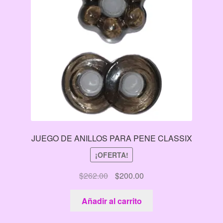
JUEGO DE ANILLOS PARA PENE CLASSIX
¡OFERTA!
El
El
$
262.00
$
200.00
precio
precio
original
actual
Añadir al carrito
era:
es: