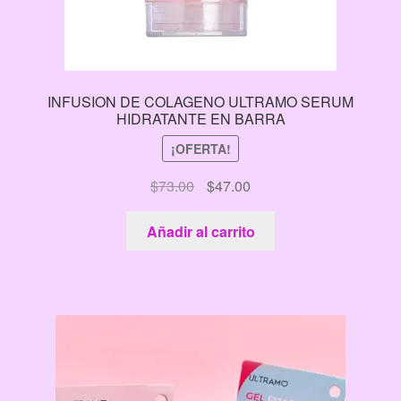
INFUSION DE COLAGENO ULTRAMO SERUM
HIDRATANTE EN BARRA
¡OFERTA!
El
El
$
73.00
$
47.00
precio
precio
original
actual
Añadir al carrito
era:
es:
$73.00.
$47.00.