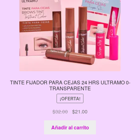
TINTE FIJADOR PARA CEJAS 24 HRS ULTRAMO 0-
TRANSPARENTE
¡OFERTA!
El
El
$
32.00
$
21.00
precio
precio
original
actual
Añadir al carrito
era:
es: