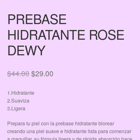
PREBASE
HIDRATANTE ROSE
DEWY
El
El
$
44.00
$
29.00
precio
precio
1.Hidratante
original
actual
2.Suaviza
era:
es:
3.Ligera
$44.00.
$29.00.
Prepara tu piel con la prebase hidratante blorear
creando una piel suave e hidratante lista para comenzar
a maquillar, su fórmula ligera y de rápida absorción hace