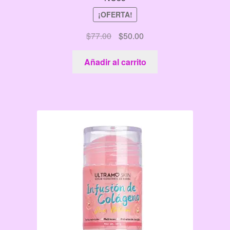
¡OFERTA!
El
El
$
77.00
$
50.00
precio
precio
original
actual
Añadir al carrito
era:
es:
$77.00.
$50.00.