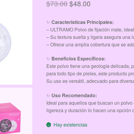
El
El
$
73.00
$
48.00
precio
precio
✨
Características Principales:
original
actual
– ULTRAMO Polvo de fijación mate, ideal 
era:
es:
– Su textura suelta y ligera asegura una l
– Ofrece una amplia cobertura que se adap
$73.00.
$48.00.
✨
Beneficios Específicos:
Este polvo tiene una geología delicada, 
para todo tipo de pieles, este producto 
Su uso es versátil, adecuado para divers
✨
Uso Recomendado:
Ideal para aquellos que buscan un polvo 
ligereza y duración lo hacen una opción c
Hay existencias