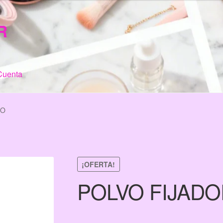
R
Cuenta
n de Compra
My Account
Terms & Conditions
Tienda
MO
¡OFERTA!
POLVO FIJAD