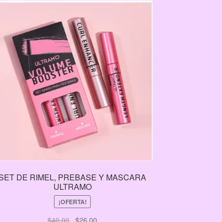
SET DE RIMEL, PREBASE Y MASCARA
ULTRAMO
¡OFERTA!
El
El
$
40.00
$
26.00