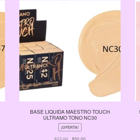
BASE LIQUIDA MAESTRO TOUCH
ULTRAMO TONO NC30
¡OFERTA!
El
El
$
77.00
$
50.00