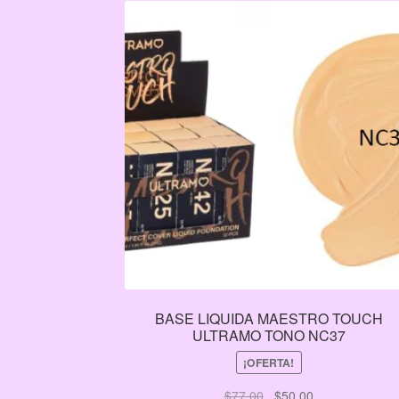
BASE LIQUIDA MAESTRO TOUCH
ULTRAMO TONO NC37
¡OFERTA!
El
El
$
77.00
$
50.00