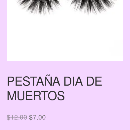
Terms & Conditions
Tienda
PESTAÑA DIA DE
MUERTOS
El
El
$
12.00
$
7.00
precio
precio