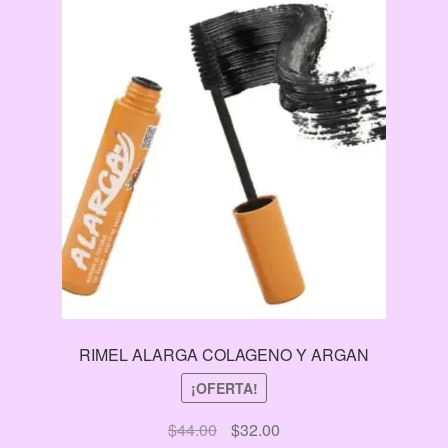
RIMEL ALARGA COLAGENO Y ARGAN
¡OFERTA!
El
El
$
44.00
$
32.00