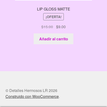
LIP GLOSS MATTE
¡OFERTA!
El
El
$
15.00
$
9.00
precio
precio
original
actual
Añadir al carrito
era:
es:
$15.00.
$9.00.
© Detalles Hermosos LR 2026
Construido con WooCommerce
.