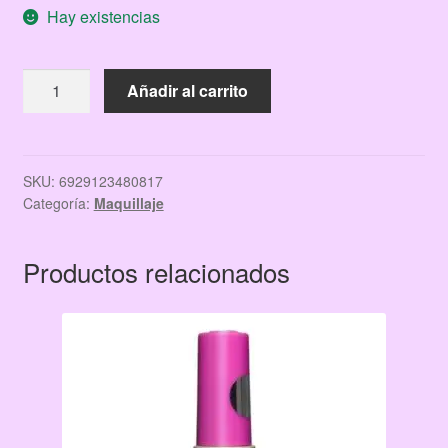
Hay existencias
original
actual
era:
es:
PESTAÑA
Añadir al carrito
$12.00.
$7.00.
DIA
DE
MUERTOS
cantidad
SKU:
6929123480817
Categoría:
Maquillaje
Productos relacionados