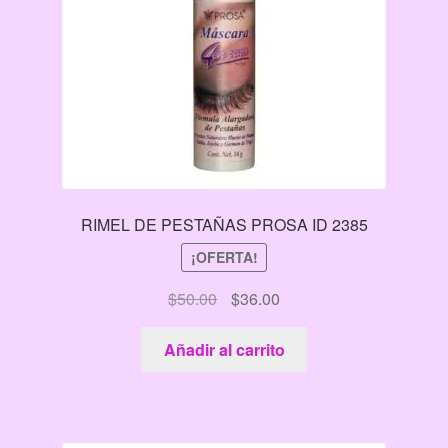
RIMEL DE PESTAÑAS PROSA ID 2385
¡OFERTA!
El
El
$
50.00
$
36.00
precio
precio
original
actual
Añadir al carrito
era:
es:
$50.00.
$36.00.