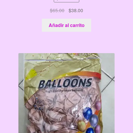
El
El
$
65.00
$
38.00
precio
precio
original
actual
Añadir al carrito
era:
es:
$65.00.
$38.00.