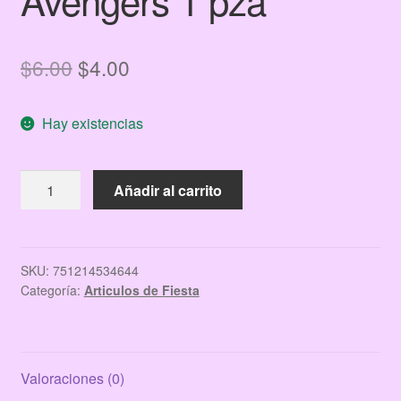
El
El
$
6.00
$
4.00
precio
precio
Hay existencias
original
actual
era:
es:
Papel
Añadir al carrito
$6.00.
$4.00.
De
Envoltura
Para
Regalo
SKU:
751214534644
Categoría:
Articulos de Fiesta
Con
Tematica
Marvel
Avengers
Valoraciones (0)
1