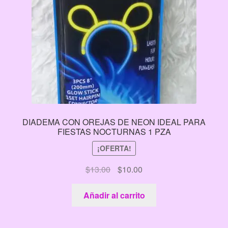
DIADEMA CON OREJAS DE NEON IDEAL PARA
FIESTAS NOCTURNAS 1 PZA
¡OFERTA!
El
El
$
13.00
$
10.00
precio
precio
original
actual
Añadir al carrito
era:
es:
$13.00.
$10.00.