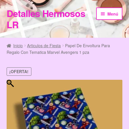
Detalles Hermosos
Ir
Ir
Menú
a
al
LR
la
contenido
navegación
Inicio
Inicio
Articulos de Fiesta
Papel De Envoltura Para
Regalo Con Tematica Marvel Avengers 1 pza
Categories
Checkout
¡OFERTA!
Home
Información de Compra
My Account