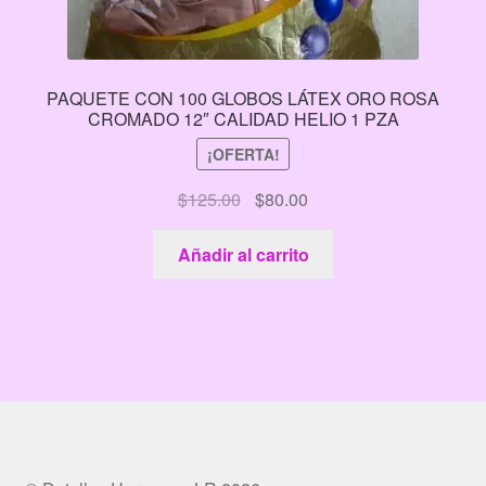
PAQUETE CON 100 GLOBOS LÁTEX ORO ROSA
CROMADO 12″ CALIDAD HELIO 1 PZA
¡OFERTA!
El
El
$
125.00
$
80.00
precio
precio
original
actual
Añadir al carrito
era:
es:
$125.00.
$80.00.