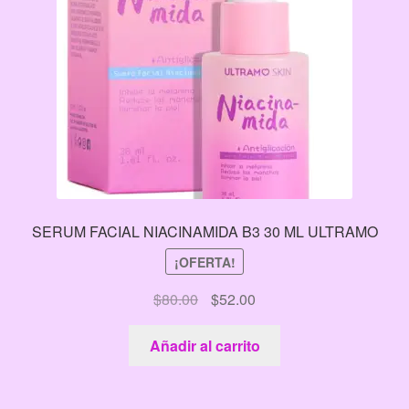
SERUM FACIAL NIACINAMIDA B3 30 ML ULTRAMO
¡OFERTA!
El
El
$
80.00
$
52.00
precio
precio
original
actual
Añadir al carrito
era:
es:
$80.00.
$52.00.