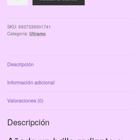
$52.00.
$34.00.
DUO
FACIAL
BLOOM
SHINE
SKU:
6937339301741
Categoría:
Ultramo
ULTRAMO
02
CAT
´S
Descripción
KISS
cantidad
Información adicional
Valoraciones (0)
Descripción