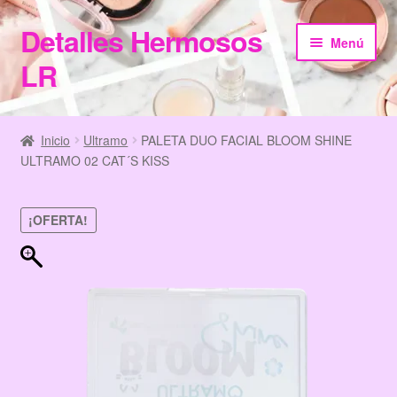
Detalles Hermosos
Ir
Ir
Menú
a
al
LR
la
contenido
navegación
Inicio
Inicio
Ultramo
PALETA DUO FACIAL BLOOM SHINE
ULTRAMO 02 CAT´S KISS
Categories
Checkout
¡OFERTA!
Home
Información de Compra
My Account