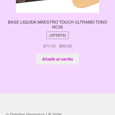
BASE LIQUIDA MAESTRO TOUCH ULTRAMO TONO
NC35
¡OFERTA!
El
El
$
77.00
$
50.00
precio
precio
original
actual
Añadir al carrito
era:
es:
$77.00.
$50.00.
© Detalles Hermosos LR 2026