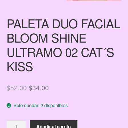
PALETA DUO FACIAL
BLOOM SHINE
ULTRAMO 02 CAT´S
KISS
El
El
$
52.00
$
34.00
precio
precio
Solo quedan 2 disponibles
original
actual
era:
es:
PALETA
Añadir al carrito