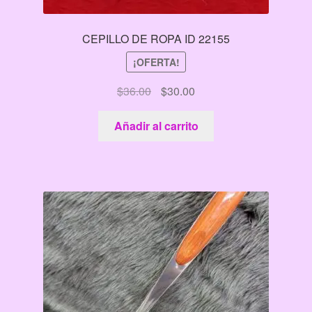
CEPILLO DE ROPA ID 22155
¡OFERTA!
El
El
$
36.00
$
30.00
precio
precio
original
actual
Añadir al carrito
era:
es:
$36.00.
$30.00.