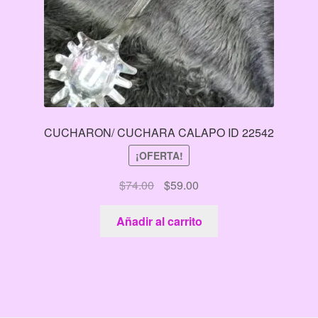
CUCHARON/ CUCHARA CALAPO ID 22542
¡OFERTA!
El
El
$
74.00
$
59.00
precio
precio
original
actual
Añadir al carrito
era:
es:
$74.00.
$59.00.