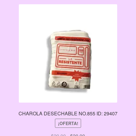
CHAROLA DESECHABLE NO.855 ID: 29407
¡OFERTA!
El
El
$
29.00
$
20.00