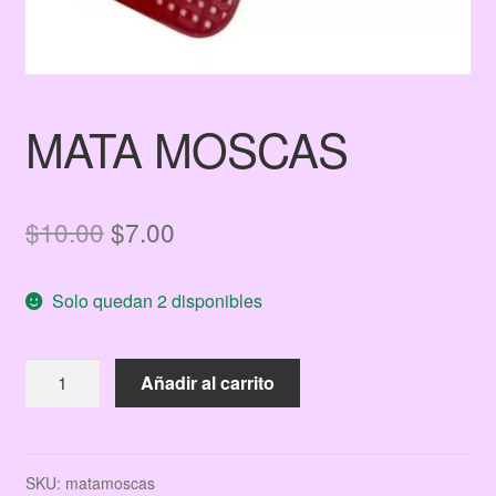
MATA MOSCAS
El
El
$
10.00
$
7.00
precio
precio
Solo quedan 2 disponibles
original
actual
era:
es:
MATA
Añadir al carrito
$10.00.
$7.00.
MOSCAS
cantidad
SKU:
matamoscas