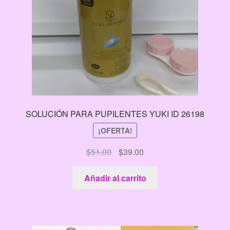
SOLUCIÓN PARA PUPILENTES YUKI ID 26198
¡OFERTA!
El
El
$
51.00
$
39.00
precio
precio
original
actual
Añadir al carrito
era:
es:
$51.00.
$39.00.