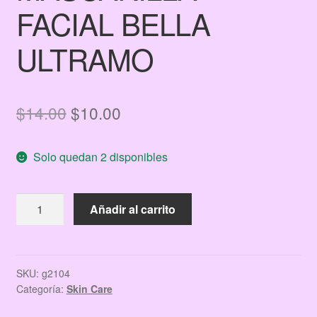
FACIAL BELLA
ULTRAMO
El
El
$
14.00
$
10.00
precio
precio
Solo quedan 2 disponibles
original
actual
era:
es:
MASCARILLA
Añadir al carrito
$14.00.
$10.00.
FACIAL
BELLA
ULTRAMO
cantidad
SKU:
g2104
Categoría:
Skin Care