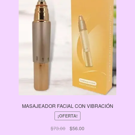
MASAJEADOR FACIAL CON VIBRACIÓN
¡OFERTA!
El
El
$
73.00
$
56.00