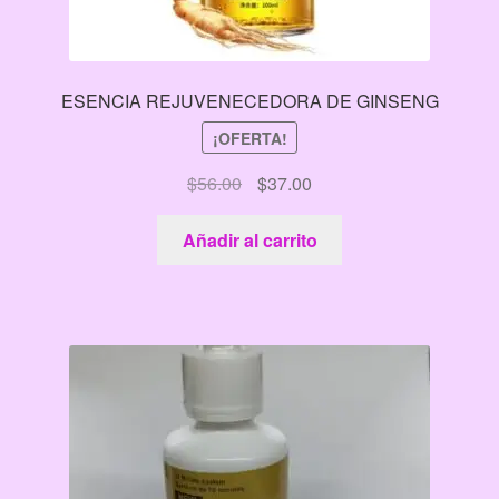
ESENCIA REJUVENECEDORA DE GINSENG
¡OFERTA!
El
El
$
56.00
$
37.00
precio
precio
original
actual
Añadir al carrito
era:
es:
$56.00.
$37.00.