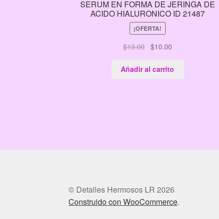
SERUM EN FORMA DE JERINGA DE
ACIDO HIALURONICO ID 21487
¡OFERTA!
El
El
$
13.00
$
10.00
precio
precio
original
actual
Añadir al carrito
era:
es:
$13.00.
$10.00.
© Detalles Hermosos LR 2026
Construido con WooCommerce
.