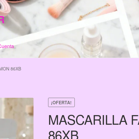
R
Cuenta
n de Compra
My Account
Terms & Conditions
Tienda
IMON 86XB
¡OFERTA!
MASCARILLA F
86XB