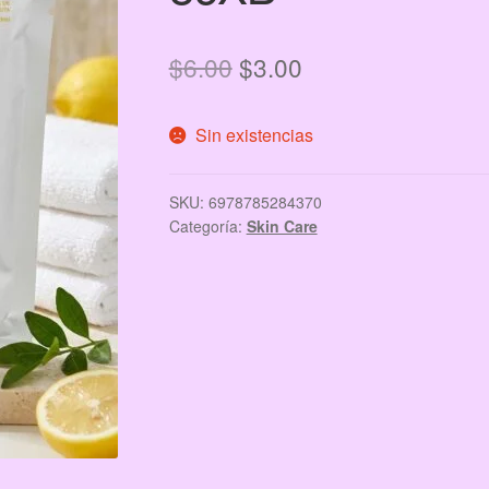
El
El
$
6.00
$
3.00
precio
precio
Sin existencias
original
actual
era:
es:
SKU:
6978785284370
$6.00.
$3.00.
Categoría:
Skin Care