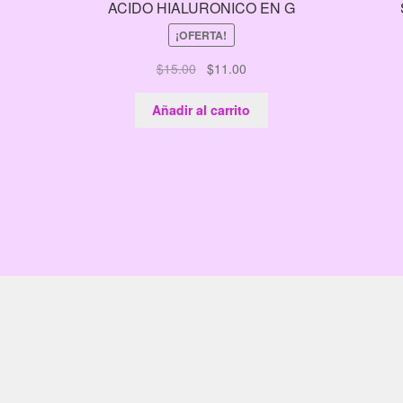
ACIDO HIALURONICO EN G
¡OFERTA!
El
El
$
15.00
$
11.00
precio
precio
original
actual
Añadir al carrito
era:
es:
$15.00.
$11.00.