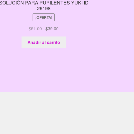
SOLUCIÓN PARA PUPILENTES YUKI ID
26198
¡OFERTA!
El
El
$
51.00
$
39.00
precio
precio
original
actual
Añadir al carrito
era:
es:
$51.00.
$39.00.