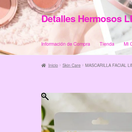
Detalles Hermosos L
Ir
Ir
a
al
la
contenido
navegación
Información de Compra
Tienda
Mi 
Inicio
Categories
Checkout
Home
Informació
Inicio
Skin Care
MASCARILLA FACIAL L