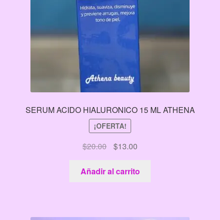
SERUM ACIDO HIALURONICO 15 ML ATHENA
¡OFERTA!
El
El
$
20.00
$
13.00
precio
precio
original
actual
Añadir al carrito
era:
es:
$20.00.
$13.00.