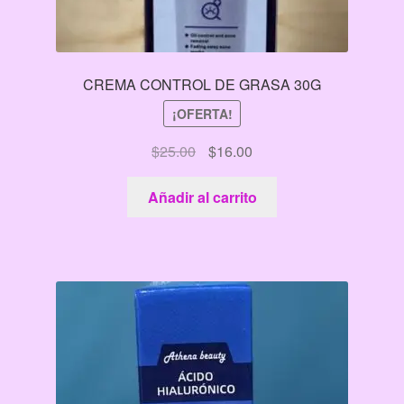
CREMA CONTROL DE GRASA 30G
¡OFERTA!
El
El
$
25.00
$
16.00
precio
precio
original
actual
Añadir al carrito
era:
es:
$25.00.
$16.00.