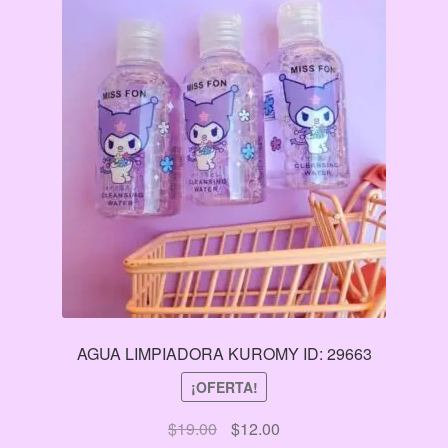
AGUA LIMPIADORA KUROMY ID: 29663
¡OFERTA!
El
El
$
19.00
$
12.00