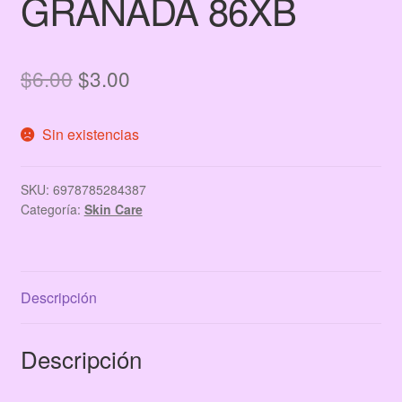
GRANADA 86XB
El
El
$
6.00
$
3.00
precio
precio
Sin existencias
original
actual
era:
es:
SKU:
6978785284387
$6.00.
$3.00.
Categoría:
Skin Care
Descripción
Descripción