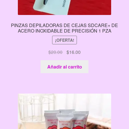
PINZAS DEPILADORAS DE CEJAS SDCARE+ DE
ACERO INOXIDABLE DE PRECISIÓN 1 PZA
¡OFERTA!
El
El
$
20.00
$
16.00
precio
precio
original
actual
Añadir al carrito
era:
es:
$20.00.
$16.00.