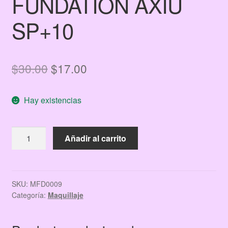
FUNDATION AXIU
SP+10
El
El
$
30.00
$
17.00
precio
precio
Hay existencias
original
actual
era:
es:
MAQUILLAJE
Añadir al carrito
$30.00.
$17.00.
FUNDATION
AXIU
SP+10
cantidad
SKU:
MFD0009
Categoría:
Maquillaje