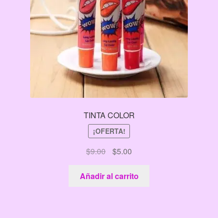
TINTA COLOR
¡OFERTA!
El
El
$
9.00
$
5.00
precio
precio
original
actual
Añadir al carrito
era:
es:
$9.00.
$5.00.