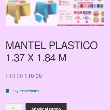
MANTEL PLASTICO
1.37 X 1.84 M
El
El
$
19.00
$
10.00
precio
precio
Hay existencias
original
actual
era:
es:
MANTEL
Añadir al carrito