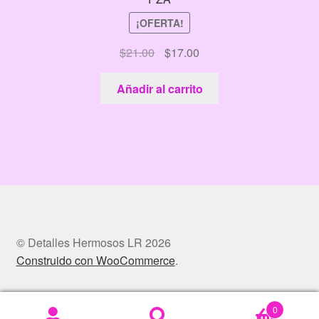
¡OFERTA!
El
El
$
21.00
$
17.00
precio
precio
original
actual
Añadir al carrito
era:
es:
$21.00.
$17.00.
© Detalles Hermosos LR 2026
Construido con WooCommerce
.
0