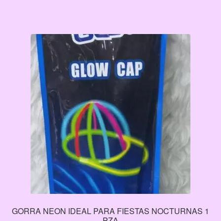
$90.00.
$56.00.
GORRA NEON IDEAL PARA FIESTAS NOCTURNAS 1
PZA