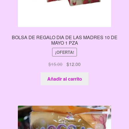
BOLSA DE REGALO DIA DE LAS MADRES 10 DE
MAYO 1 PZA
¡OFERTA!
El
El
$
15.00
$
12.00
precio
precio
original
actual
Añadir al carrito
era:
es:
$15.00.
$12.00.