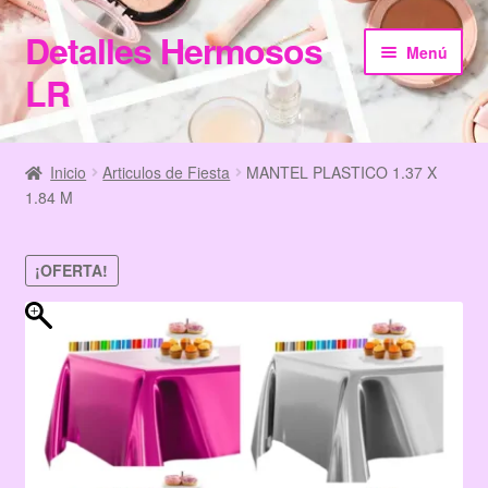
Detalles Hermosos
Ir
Ir
Menú
a
al
LR
la
contenido
navegación
Inicio
Inicio
Articulos de Fiesta
MANTEL PLASTICO 1.37 X
1.84 M
Categories
Checkout
¡OFERTA!
Home
Información de Compra
My Account