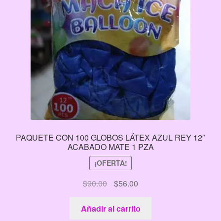
PAQUETE CON 100 GLOBOS LÁTEX AZUL REY 12″
ACABADO MATE 1 PZA
¡OFERTA!
El
El
$
90.00
$
56.00
precio
precio
original
actual
Añadir al carrito
era:
es: