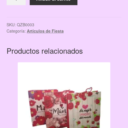
$19.00.
$10.00.
PLASTICO
1.37
X
1.84
SKU:
QZB0003
Categoría:
Articulos de Fiesta
M
cantidad
Productos relacionados