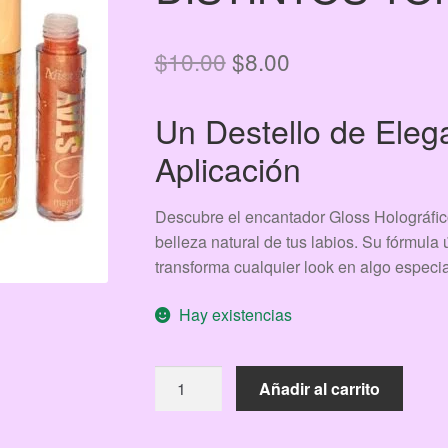
El
El
$
10.00
$
8.00
precio
precio
Un Destello de Eleg
original
actual
Aplicación
era:
es:
$10.00.
$8.00.
Descubre el encantador Gloss Holográfic
belleza natural de tus labios. Su fórmula 
transforma cualquier look en algo especia
Hay existencias
GLOSS
Añadir al carrito
HOLEOGRAFICO
1