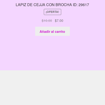
LAPIZ DE CEJJA CON BROCHA ID: 29617
¡OFERTA!
El
El
$
10.00
$
7.00
precio
precio
original
actual
Añadir al carrito
era:
es:
$10.00.
$7.00.