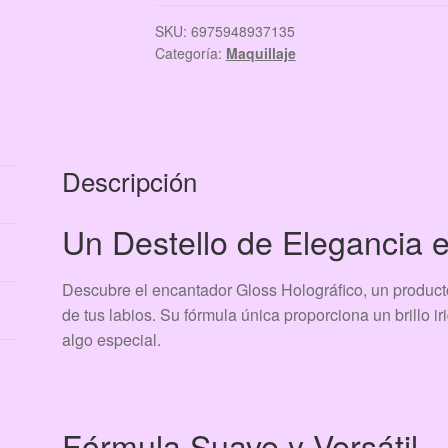
PZ
DISTINTOS
SKU:
6975948937135
Categoría:
Maquillaje
TONOS
ID
26091
cantidad
Descripción
Un Destello de Elegancia 
Descubre el encantador Gloss Holográfico, un producto
de tus labios. Su fórmula única proporciona un brillo i
algo especial.
Fórmula Suave y Versátil