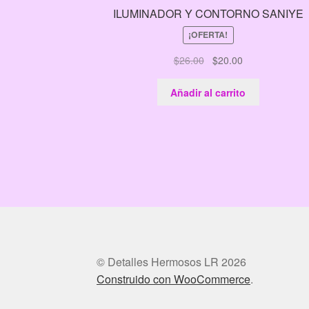
ILUMINADOR Y CONTORNO SANIYE
¡OFERTA!
El
El
$
26.00
$
20.00
precio
precio
original
actual
Añadir al carrito
era:
es:
$26.00.
$20.00.
© Detalles Hermosos LR 2026
Construido con WooCommerce
.