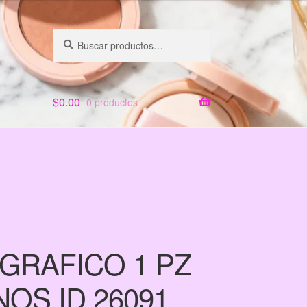
Buscar
Buscar
por:
$
0.00
0 productos
GRAFICO 1 PZ
OS ID 26091