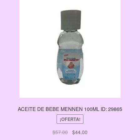
ACEITE DE BEBE MENNEN 100ML ID: 29865
¡OFERTA!
El
El
$
57.00
$
44.00
precio
precio