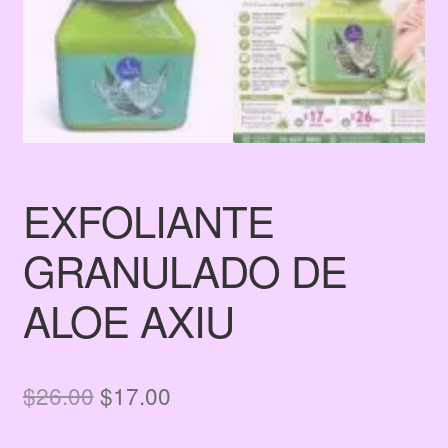
EXFOLIANTE
GRANULADO DE
ALOE AXIU
El
El
$
26.00
$
17.00
precio
precio