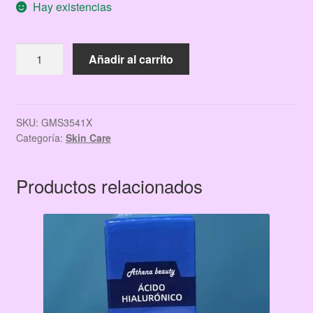
Hay existencias
original
actual
era:
es:
EXFOLIANTE
Añadir al carrito
$26.00.
$17.00.
GRANULADO
DE
ALOE
AXIU
SKU:
GMS3541X
Categoría:
Skin Care
cantidad
Productos relacionados