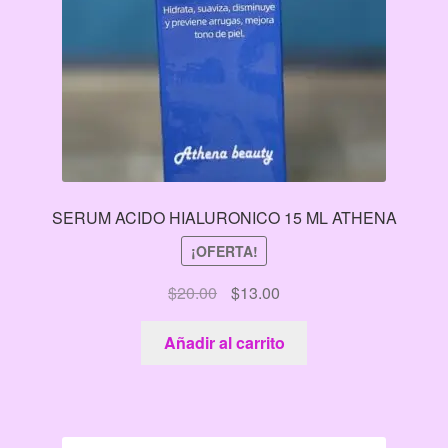
SERUM ACIDO HIALURONICO 15 ML ATHENA
¡OFERTA!
El
El
$
20.00
$
13.00
precio
precio
original
actual
Añadir al carrito
era:
es:
$20.00.
$13.00.