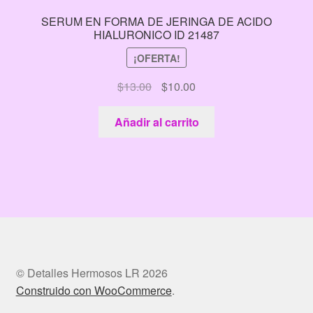
SERUM EN FORMA DE JERINGA DE ACIDO
HIALURONICO ID 21487
¡OFERTA!
El
El
$
13.00
$
10.00
precio
precio
original
actual
Añadir al carrito
era:
es:
$13.00.
$10.00.
© Detalles Hermosos LR 2026
Construido con WooCommerce
.