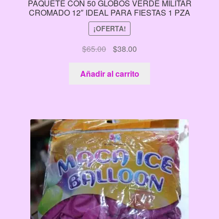
PAQUETE CON 50 GLOBOS VERDE MILITAR
CROMADO 12″ IDEAL PARA FIESTAS 1 PZA
¡OFERTA!
El
El
$
65.00
$
38.00
precio
precio
original
actual
Añadir al carrito
era:
es:
$65.00.
$38.00.