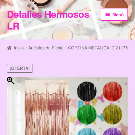
Detalles Hermosos
Ir
Ir
Menú
a
al
LR
la
contenido
navegación
Inicio
Inicio
Articulos de Fiesta
CORTINA METALICA ID 21175
Categories
¡OFERTA!
Checkout
Home
Información de Compra
My Account