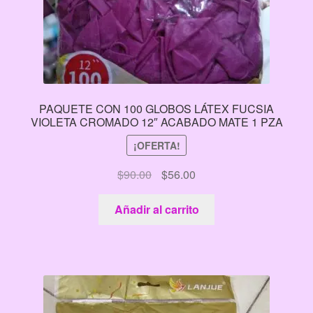
PAQUETE CON 100 GLOBOS LÁTEX FUCSIA
VIOLETA CROMADO 12″ ACABADO MATE 1 PZA
¡OFERTA!
El
El
$
90.00
$
56.00
precio
precio
original
actual
Añadir al carrito
era:
es:
$90.00.
$56.00.