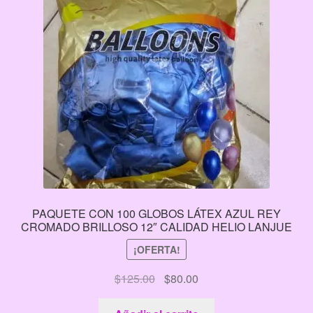
PAQUETE CON 100 GLOBOS LÁTEX AZUL REY
CROMADO BRILLOSO 12″ CALIDAD HELIO LANJUE
¡OFERTA!
El
El
$
125.00
$
80.00
precio
precio
original
actual