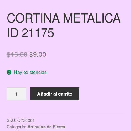
CORTINA METALICA
ID 21175
El
El
$
16.00
$
9.00
precio
precio
Hay existencias
original
actual
era:
es:
CORTINA
Añadir al carrito
$16.00.
$9.00.
METALICA
ID
21175
cantidad
SKU:
QYS0001
Categoría:
Articulos de Fiesta