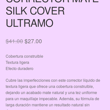
SILK COVER
ULTRAMO
El
El
$
41.00
$
27.00
precio
precio
Cobertura construible
original
actual
Textura ligera
era:
es:
Efecto duradero
$41.00.
$27.00.
Cubre las imperfecciones con este corrector líquido de
textura ligera que ofrece una cobertura construible,
dejando un acabado mate natural y una tez uniforme
para un maquillaje impecable. Además, su fórmula de
larga duración mantiene un resultado natural sin