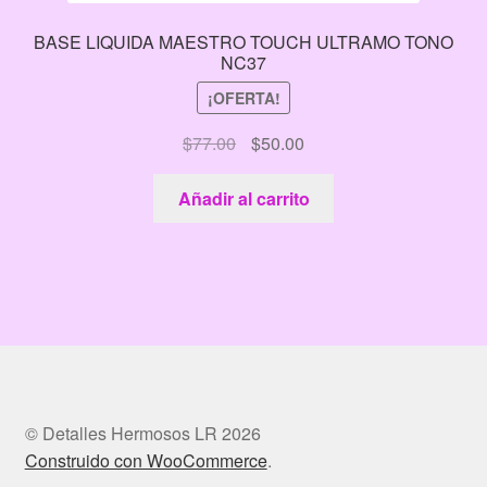
BASE LIQUIDA MAESTRO TOUCH ULTRAMO TONO
NC37
¡OFERTA!
El
El
$
77.00
$
50.00
precio
precio
original
actual
Añadir al carrito
era:
es:
$77.00.
$50.00.
© Detalles Hermosos LR 2026
Construido con WooCommerce
.