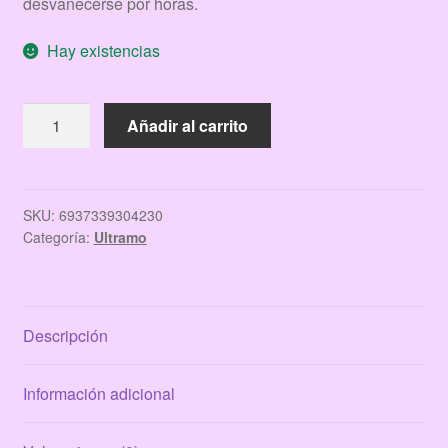
desvanecerse por horas.
Hay existencias
CORRECTOR
Añadir al carrito
MATE
SILK
COVER
ULTRAMO
SKU:
6937339304230
Categoría:
Ultramo
cantidad
Descripción
Información adicional