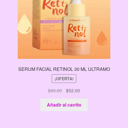
SERUM FACIAL RETINOL 30 ML ULTRAMO
¡OFERTA!
El
El
$
80.00
$
52.00
precio
precio
original
actual
Añadir al carrito
era:
es:
$80.00.
$52.00.