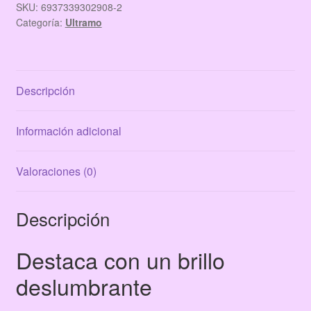
GLAZE
SKU:
6937339302908-2
Categoría:
Ultramo
PINK
POP
cantidad
Descripción
Información adicional
Valoraciones (0)
Descripción
Destaca con un brillo
deslumbrante