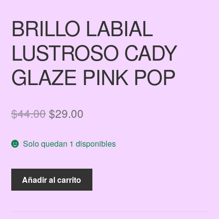
BRILLO LABIAL
LUSTROSO CADY
GLAZE PINK POP
El
El
$
44.00
$
29.00
precio
precio
Solo quedan 1 disponibles
original
actual
era:
es:
BRILLO
Añadir al carrito
$44.00.
$29.00.
LABIAL
LUSTROSO
CADY