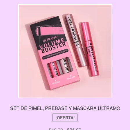
SET DE RIMEL, PREBASE Y MASCARA ULTRAMO
¡OFERTA!
El
El
$
40.00
$
26.00