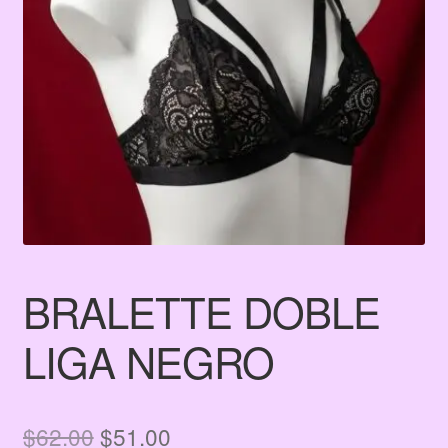
Terms & Conditions
Tienda
BRALETTE DOBLE
LIGA NEGRO
El
El
$
62.00
$
51.00