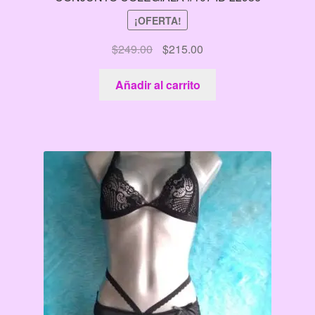
¡OFERTA!
El
El
$
249.00
$
215.00
precio
precio
original
actual
Añadir al carrito
era:
es:
$249.00.
$215.00.