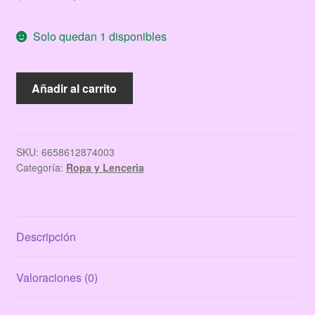
precio
precio
Solo quedan 1 disponibles
original
actual
era:
es:
BRALETTE
Añadir al carrito
$62.00.
$51.00.
DOBLE
LIGA
NEGRO
cantidad
SKU:
6658612874003
Categoría:
Ropa y Lenceria
Descripción
Valoraciones (0)