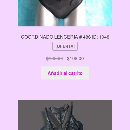
COORDINADO LENCERIA # 486 ID: 1048
¡OFERTA!
El
El
$
132.00
$
108.00
precio
precio
original
actual
Añadir al carrito
era:
es:
$132.00.
$108.00.