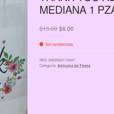
MEDIANA 1 PZ
El
El
$
15.00
$
6.00
precio
precio
Sin existencias
original
actual
era:
es:
SKU:
6902023115447
$15.00.
$6.00.
Categoría:
Articulos de Fiesta