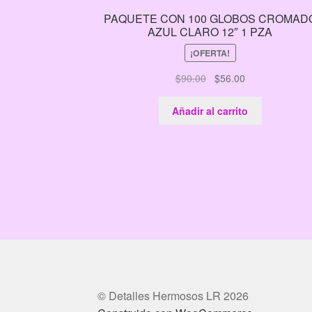
PAQUETE CON 100 GLOBOS CROMAD
AZUL CLARO 12″ 1 PZA
¡OFERTA!
El
El
$
90.00
$
56.00
precio
precio
original
actual
Añadir al carrito
era:
es:
$90.00.
$56.00.
© Detalles Hermosos LR 2026