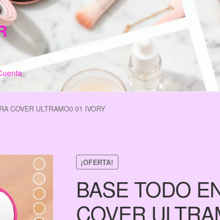
R
Cuenta
n de Compra
My Account
Terms & Conditions
Tienda
RA COVER ULTRAMO0 01 IVORY
¡OFERTA!
BASE TODO E
COVER ULTRAM