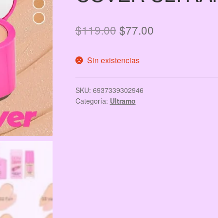
El
El
$
119.00
$
77.00
precio
precio
Sin existencias
original
actual
era:
es:
SKU:
6937339302946
$119.00.
$77.00.
Categoría:
Ultramo