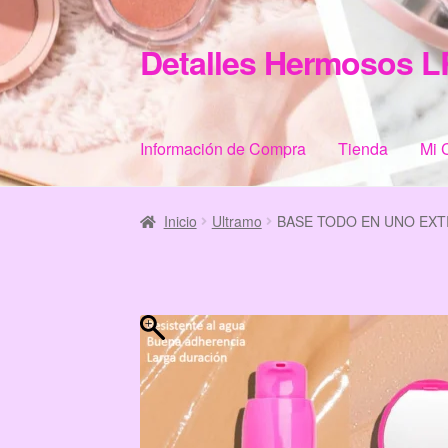
Detalles Hermosos L
Ir
Ir
a
al
la
contenido
navegación
Información de Compra
Tienda
Mi 
Inicio
Categories
Checkout
Home
Informació
Inicio
Ultramo
BASE TODO EN UNO EXT