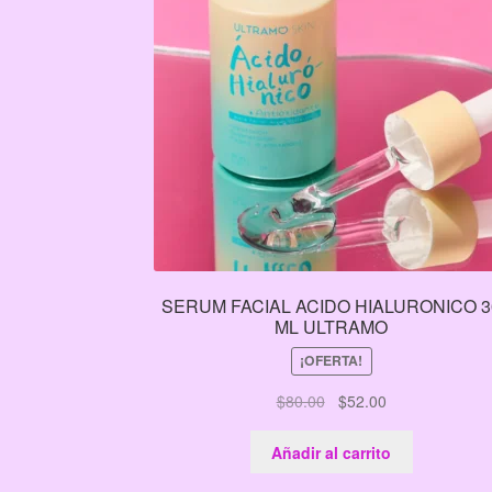
SERUM FACIAL ACIDO HIALURONICO 3
ML ULTRAMO
¡OFERTA!
El
El
$
80.00
$
52.00
precio
precio
original
actual
Añadir al carrito
era:
es: