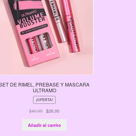
SET DE RIMEL, PREBASE Y MASCARA
ULTRAMO
¡OFERTA!
El
El
$
40.00
$
26.00
precio
precio
original
actual
Añadir al carrito
era:
es: