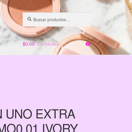
Buscar
Buscar
por:
$
0.00
0 productos
N UNO EXTRA
O0 01 IVORY