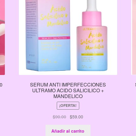
0
SERUM ANTI IMPERFECCIONES
ULTRAMO ACIDO SALICILICO +
MANDELICO
¡OFERTA!
El
El
$
90.00
$
59.00
precio
precio
original
actual
Añadir al carrito