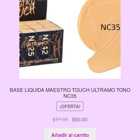
BASE LIQUIDA MAESTRO TOUCH ULTRAMO TONO
NC35
¡OFERTA!
El
El
$
77.00
$
50.00
precio
precio
original
actual
Añadir al carrito