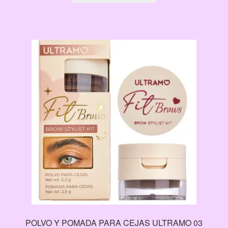
era:
es:
$77.00.
$50.00.
POLVO Y POMADA PARA CEJAS ULTRAMO 03