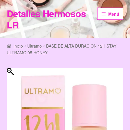
Detalles Hermosos
Ir
Ir
Menú
a
al
LR
la
contenido
navegación
Inicio
Inicio
Ultramo
BASE DE ALTA DURACION 12H STAY
ULTRAMO 05 HONEY
Categories
Checkout
Home
Información de Compra
My Account