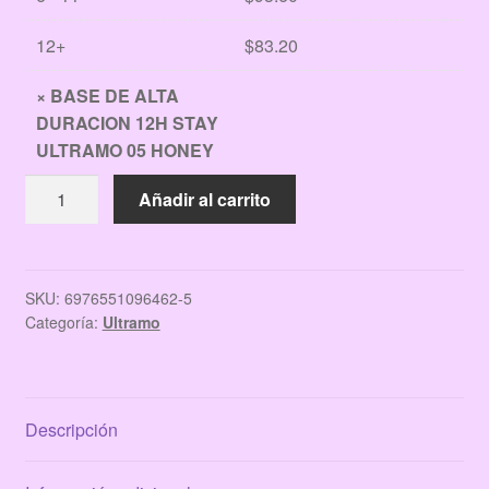
12+
$
83.20
×
BASE DE ALTA
DURACION 12H STAY
ULTRAMO 05 HONEY
BASE
Añadir al carrito
DE
ALTA
DURACION
12H
SKU:
6976551096462-5
Categoría:
Ultramo
STAY
ULTRAMO
05
HONEY
Descripción
cantidad