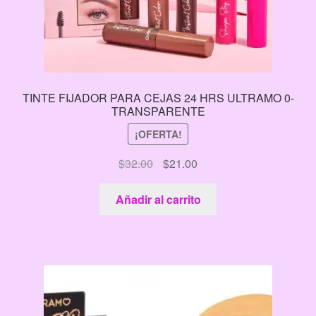
TINTE FIJADOR PARA CEJAS 24 HRS ULTRAMO 0-
TRANSPARENTE
¡OFERTA!
El
El
$
32.00
$
21.00
precio
precio
original
actual
Añadir al carrito
era:
es:
$32.00.
$21.00.