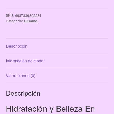
FRUTAL
CON
COLOR
SKU:
6937339302281
Categoría:
Ultramo
ULTRAMO
cantidad
Descripción
Información adicional
Valoraciones (0)
Descripción
Hidratación y Belleza En