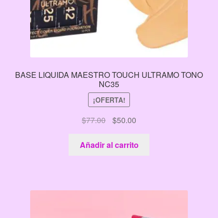
BASE LIQUIDA MAESTRO TOUCH ULTRAMO TONO
NC35
¡OFERTA!
El
El
$
77.00
$
50.00
precio
precio
original
actual
Añadir al carrito
era:
es:
$77.00.
$50.00.