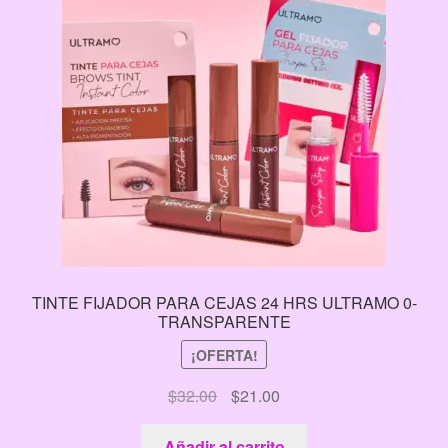
TINTE FIJADOR PARA CEJAS 24 HRS ULTRAMO 0-
TRANSPARENTE
¡OFERTA!
El
El
$
32.00
$
21.00
precio
precio
original
actual
Añadir al carrito