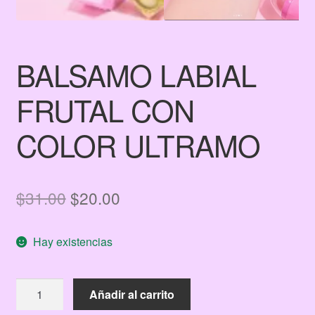
BALSAMO LABIAL
FRUTAL CON
COLOR ULTRAMO
El
El
$
31.00
$
20.00
precio
precio
Hay existencias
original
actual
era:
es:
BALSAMO
Añadir al carrito
$31.00.
$20.00.
LABIAL