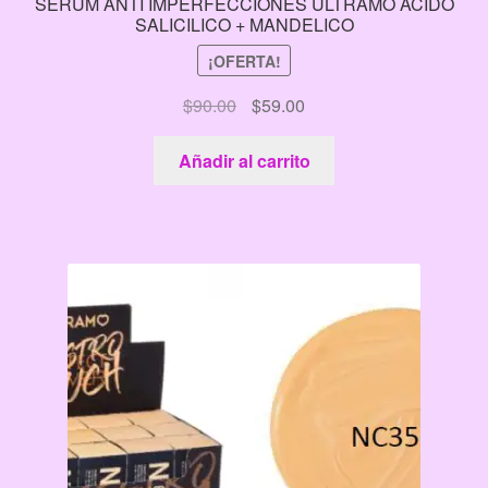
SERUM ANTI IMPERFECCIONES ULTRAMO ACIDO
SALICILICO + MANDELICO
¡OFERTA!
El
El
$
90.00
$
59.00
precio
precio
original
actual
Añadir al carrito
era:
es:
$90.00.
$59.00.